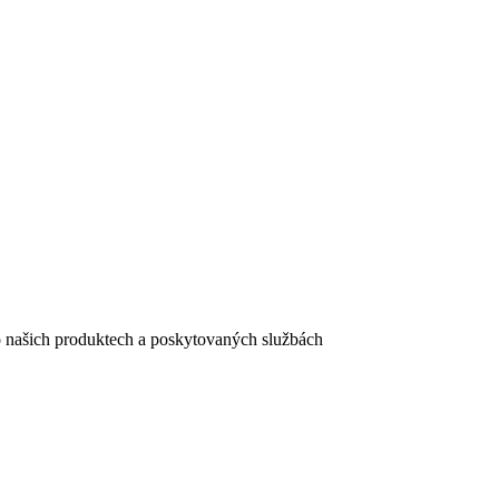
e o našich produktech a poskytovaných službách
egistračního formuláře vyplnili, naleznete
zde
.