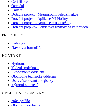
Certifikace
Ocenění
Kariéra
Dotační projekt - Mezinárodní veletržní akce
Dotační projekt - Aplikace VI Plošiny
Dotační projekt - Aplikace VII - Plošiny
Dotační projekt - Genderová rovnováha ve firmách
PRODUKTY
Katalogy
Návody a formuláře
KONTAKT
Hydroma
Vedení společnosti
Ekonomické oddělení
Obchodně-technické oddělení
Úsek zásobování a logistiky
Výrobní oddělení
OBCHODNÍ PODMÍNKY
Nákupní řád
Obchodní podmínky