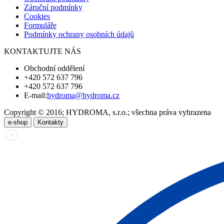
Záruční podmínky
Cookies
Formuláře
Podmínky ochrany osobních údajů
KONTAKTUJTE NÁS
Obchodní oddělení
+420 572 637 796
+420 572 637 796
E-mail:
hydroma@hydroma.cz
Copyright © 2016; HYDROMA, s.r.o.; všechna práva vyhrazena
e-shop
Kontakty