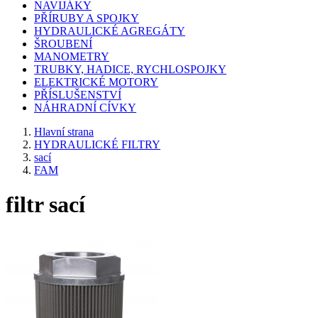
NAVIJÁKY
PŘÍRUBY A SPOJKY
HYDRAULICKÉ AGREGÁTY
ŠROUBENÍ
MANOMETRY
TRUBKY, HADICE, RYCHLOSPOJKY
ELEKTRICKÉ MOTORY
PŘÍSLUŠENSTVÍ
NÁHRADNÍ CÍVKY
Hlavní strana
HYDRAULICKÉ FILTRY
sací
FAM
filtr sací