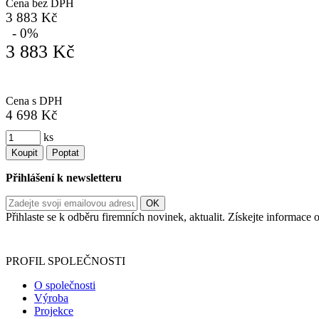
Cena bez DPH
3 883 Kč
- 0%
3 883 Kč
Cena s DPH
4 698 Kč
ks
Koupit
Poptat
Přihlášení k newsletteru
Přihlaste se k odběru firemních novinek, aktualit. Získejte informac
Informace o zpracování vašich osobních údajů, které jste do r
PROFIL SPOLEČNOSTI
O společnosti
Výroba
Projekce