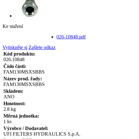
Ke stažení
026-10848.pdf
Vytiskněte si
Zašlete odkaz
Kód produktu:
026.10848
Číslo části:
FAM130MSXSBBS
Název prod. řady:
FAM130MSXSBBS
Skladem:
ANO
Hmotnost:
2.8 kg
Měrná jednotka:
1 ks
Výrobce / Dodavatel:
UFI FILTERS HYDRAULICS S.p.A.