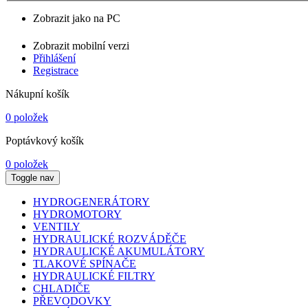
Zobrazit jako na PC
Zobrazit mobilní verzi
Přihlášení
Registrace
Nákupní košík
0 položek
Poptávkový košík
0 položek
Toggle nav
HYDROGENERÁTORY
HYDROMOTORY
VENTILY
HYDRAULICKÉ ROZVÁDĚČE
HYDRAULICKÉ AKUMULÁTORY
TLAKOVÉ SPÍNAČE
HYDRAULICKÉ FILTRY
CHLADIČE
PŘEVODOVKY