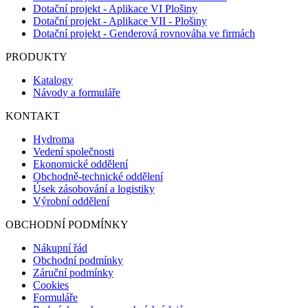
Dotační projekt - Aplikace VI Plošiny
Dotační projekt - Aplikace VII - Plošiny
Dotační projekt - Genderová rovnováha ve firmách
PRODUKTY
Katalogy
Návody a formuláře
KONTAKT
Hydroma
Vedení společnosti
Ekonomické oddělení
Obchodně-technické oddělení
Úsek zásobování a logistiky
Výrobní oddělení
OBCHODNÍ PODMÍNKY
Nákupní řád
Obchodní podmínky
Záruční podmínky
Cookies
Formuláře