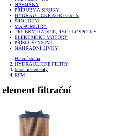
NAVIJÁKY
PŘÍRUBY A SPOJKY
HYDRAULICKÉ AGREGÁTY
ŠROUBENÍ
MANOMETRY
TRUBKY, HADICE, RYCHLOSPOJKY
ELEKTRICKÉ MOTORY
PŘÍSLUŠENSTVÍ
NÁHRADNÍ CÍVKY
Hlavní strana
HYDRAULICKÉ FILTRY
filtrační elementy
RFM
element filtrační