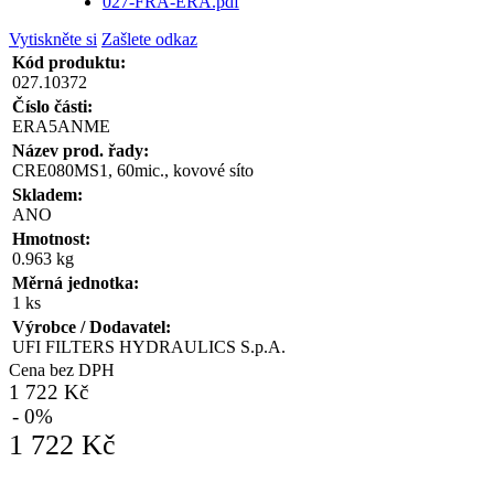
027-FRA-ERA.pdf
Vytiskněte si
Zašlete odkaz
Kód produktu:
027.10372
Číslo části:
ERA5ANME
Název prod. řady:
CRE080MS1, 60mic., kovové síto
Skladem:
ANO
Hmotnost:
0.963 kg
Měrná jednotka:
1 ks
Výrobce / Dodavatel:
UFI FILTERS HYDRAULICS S.p.A.
Cena bez DPH
1 722 Kč
- 0%
1 722 Kč