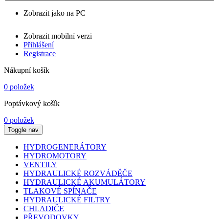
Zobrazit jako na PC
Zobrazit mobilní verzi
Přihlášení
Registrace
Nákupní košík
0 položek
Poptávkový košík
0 položek
Toggle nav
HYDROGENERÁTORY
HYDROMOTORY
VENTILY
HYDRAULICKÉ ROZVÁDĚČE
HYDRAULICKÉ AKUMULÁTORY
TLAKOVÉ SPÍNAČE
HYDRAULICKÉ FILTRY
CHLADIČE
PŘEVODOVKY