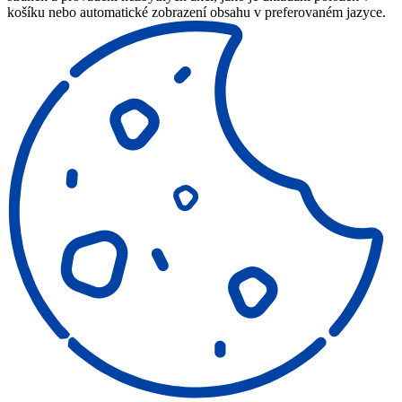
košíku nebo automatické zobrazení obsahu v preferovaném jazyce.