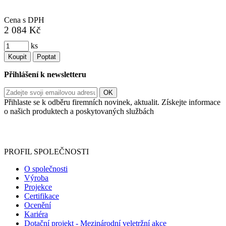
Cena s DPH
2 084 Kč
ks
Koupit
Poptat
Přihlášení k newsletteru
Přihlaste se k odběru firemních novinek, aktualit. Získejte informace
o našich produktech a poskytovaných službách
Informace o zpracování vašich osobních údajů, které jste do
registračního formuláře vyplnili, naleznete
zde
.
PROFIL SPOLEČNOSTI
O společnosti
Výroba
Projekce
Certifikace
Ocenění
Kariéra
Dotační projekt - Mezinárodní veletržní akce