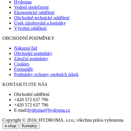
Hydroma
Vedení společnosti
Ekonomické oddělení
Obchodně-technické oddělení
Úsek zásobování a logistiky
Výrobní oddělení
OBCHODNÍ PODMÍNKY
Nákupní řád
Obchodní podmínky
Záruční podmínky
Cookies
Formuláře
Podmínky ochrany osobních údajů
KONTAKTUJTE NÁS
Obchodní oddělení
+420 572 637 796
+420 572 637 796
E-mail:
hydroma@hydroma.cz
Copyright © 2016; HYDROMA, s.r.o.; všechna práva vyhrazena
e-shop
Kontakty