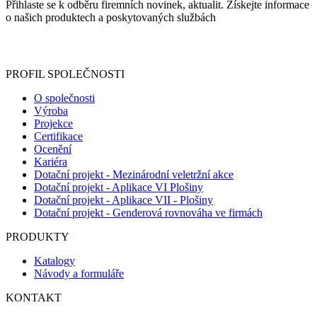
Přihlaste se k odběru firemních novinek, aktualit. Získejte informace
o našich produktech a poskytovaných službách
Informace o zpracování vašich osobních údajů, které jste do
registračního formuláře vyplnili, naleznete
zde
.
PROFIL SPOLEČNOSTI
O společnosti
Výroba
Projekce
Certifikace
Ocenění
Kariéra
Dotační projekt - Mezinárodní veletržní akce
Dotační projekt - Aplikace VI Plošiny
Dotační projekt - Aplikace VII - Plošiny
Dotační projekt - Genderová rovnováha ve firmách
PRODUKTY
Katalogy
Návody a formuláře
KONTAKT