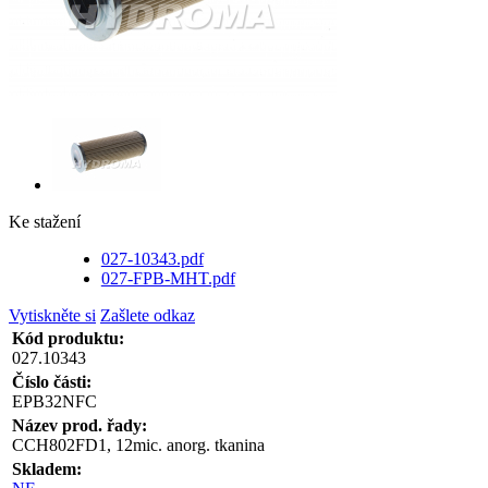
Ke stažení
027-10343.pdf
027-FPB-MHT.pdf
Vytiskněte si
Zašlete odkaz
Kód produktu:
027.10343
Číslo části:
EPB32NFC
Název prod. řady:
CCH802FD1, 12mic. anorg. tkanina
Skladem: