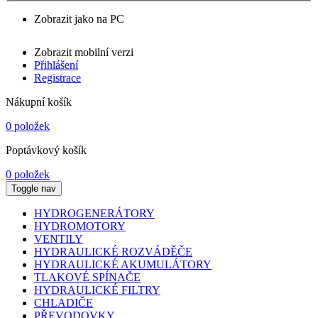
Zobrazit jako na PC
Zobrazit mobilní verzi
Přihlášení
Registrace
Nákupní košík
0 položek
Poptávkový košík
0 položek
Toggle nav
HYDROGENERÁTORY
HYDROMOTORY
VENTILY
HYDRAULICKÉ ROZVÁDĚČE
HYDRAULICKÉ AKUMULÁTORY
TLAKOVÉ SPÍNAČE
HYDRAULICKÉ FILTRY
CHLADIČE
PŘEVODOVKY