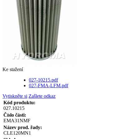
Ke stažení
027-10215.pdf
027-FMA-LFM.pdf
Vytiskněte si
Zašlete odkaz
Kód produktu:
027.10215
Číslo části:
EMA31NMF
Název prod. řady:
CLE120MN1