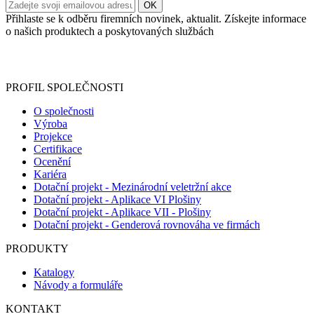
Přihlaste se k odběru firemních novinek, aktualit. Získejte informace
o našich produktech a poskytovaných službách
Informace o zpracování vašich osobních údajů, které jste do
registračního formuláře vyplnili, naleznete
zde
.
PROFIL SPOLEČNOSTI
O společnosti
Výroba
Projekce
Certifikace
Ocenění
Kariéra
Dotační projekt - Mezinárodní veletržní akce
Dotační projekt - Aplikace VI Plošiny
Dotační projekt - Aplikace VII - Plošiny
Dotační projekt - Genderová rovnováha ve firmách
PRODUKTY
Katalogy
Návody a formuláře
KONTAKT