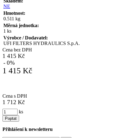
Skladem:
NE
Hmotnost:
0.511 kg
Měrná jednotka:
1 ks
Výrobce / Dodavatel:
UFI FILTERS HYDRAULICS S.p.A.
Cena bez DPH
1 415 Kč
- 0%
1 415 Kč
Cena s DPH
1 712 Kč
ks
Poptat
Přihlášení k newsletteru