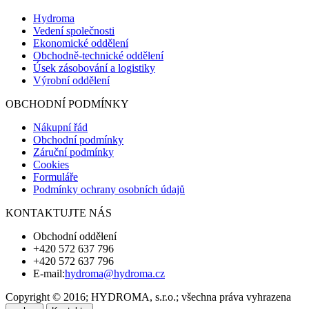
Hydroma
Vedení společnosti
Ekonomické oddělení
Obchodně-technické oddělení
Úsek zásobování a logistiky
Výrobní oddělení
OBCHODNÍ PODMÍNKY
Nákupní řád
Obchodní podmínky
Záruční podmínky
Cookies
Formuláře
Podmínky ochrany osobních údajů
KONTAKTUJTE NÁS
Obchodní oddělení
+420 572 637 796
+420 572 637 796
E-mail:
hydroma@hydroma.cz
Copyright © 2016; HYDROMA, s.r.o.; všechna práva vyhrazena