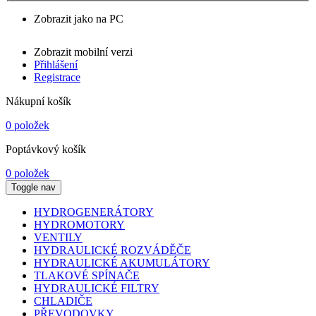
Zobrazit jako na PC
Zobrazit mobilní verzi
Přihlášení
Registrace
Nákupní košík
0 položek
Poptávkový košík
0 položek
Toggle nav
HYDROGENERÁTORY
HYDROMOTORY
VENTILY
HYDRAULICKÉ ROZVÁDĚČE
HYDRAULICKÉ AKUMULÁTORY
TLAKOVÉ SPÍNAČE
HYDRAULICKÉ FILTRY
CHLADIČE
PŘEVODOVKY