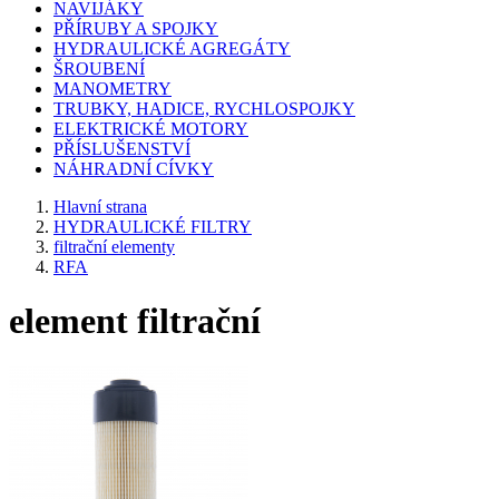
NAVIJÁKY
PŘÍRUBY A SPOJKY
HYDRAULICKÉ AGREGÁTY
ŠROUBENÍ
MANOMETRY
TRUBKY, HADICE, RYCHLOSPOJKY
ELEKTRICKÉ MOTORY
PŘÍSLUŠENSTVÍ
NÁHRADNÍ CÍVKY
Hlavní strana
HYDRAULICKÉ FILTRY
filtrační elementy
RFA
element filtrační