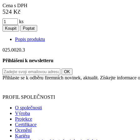
Cena s DPH
524 Kč
ks
Koupit
Poptat
Popis produktu
025.0020.3
Přihlášení k newsletteru
Přihlaste se k odběru firemních novinek, aktualit. Získejte informac
Informace o zpracování vašich osobních údajů, které jste do r
PROFIL SPOLEČNOSTI
O společnosti
Výroba
Projekce
Certifikace
Ocenění
Kariéra