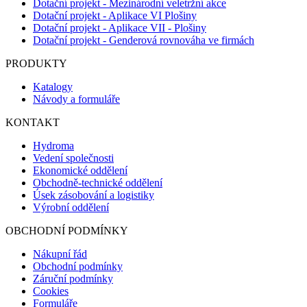
Dotační projekt - Mezinárodní veletržní akce
Dotační projekt - Aplikace VI Plošiny
Dotační projekt - Aplikace VII - Plošiny
Dotační projekt - Genderová rovnováha ve firmách
PRODUKTY
Katalogy
Návody a formuláře
KONTAKT
Hydroma
Vedení společnosti
Ekonomické oddělení
Obchodně-technické oddělení
Úsek zásobování a logistiky
Výrobní oddělení
OBCHODNÍ PODMÍNKY
Nákupní řád
Obchodní podmínky
Záruční podmínky
Cookies
Formuláře