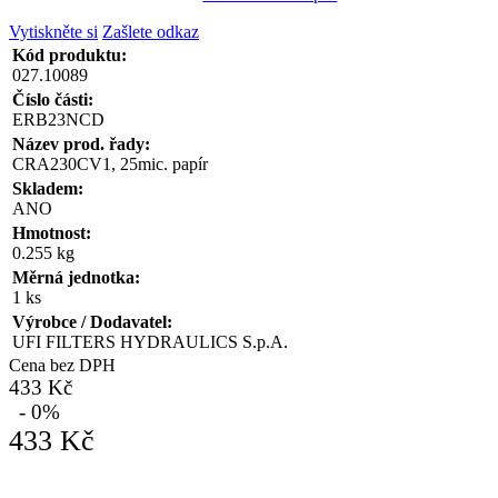
Vytiskněte si
Zašlete odkaz
Kód produktu:
027.10089
Číslo části:
ERB23NCD
Název prod. řady:
CRA230CV1, 25mic. papír
Skladem:
ANO
Hmotnost:
0.255 kg
Měrná jednotka:
1 ks
Výrobce / Dodavatel:
UFI FILTERS HYDRAULICS S.p.A.
Cena bez DPH
433 Kč
- 0%
433 Kč