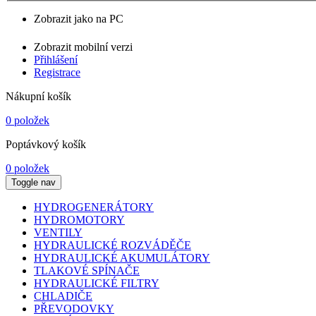
Zobrazit jako na PC
Zobrazit mobilní verzi
Přihlášení
Registrace
Nákupní košík
0 položek
Poptávkový košík
0 položek
Toggle nav
HYDROGENERÁTORY
HYDROMOTORY
VENTILY
HYDRAULICKÉ ROZVÁDĚČE
HYDRAULICKÉ AKUMULÁTORY
TLAKOVÉ SPÍNAČE
HYDRAULICKÉ FILTRY
CHLADIČE
PŘEVODOVKY