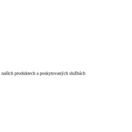
e o našich produktech a poskytovaných službách
egistračního formuláře vyplnili, naleznete
zde
.