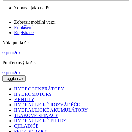
Zobrazit jako na PC
Zobrazit mobilní verzi
Přihlášení
Registrace
Nákupní košík
0 položek
Poptávkový košík
0 položek
Toggle nav
HYDROGENERÁTORY
HYDROMOTORY
VENTILY
HYDRAULICKÉ ROZVÁDĚČE
HYDRAULICKÉ AKUMULÁTORY
TLAKOVÉ SPÍNAČE
HYDRAULICKÉ FILTRY
CHLADIČE
PŘEVODOVKY