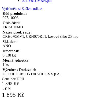
027-FRD-MRH.pdf
Vytiskněte si
Zašlete odkaz
Kód produktu:
027.10093
Číslo části:
ERD41NMD
Název prod. řady:
CRH070MV1, CRH070RT1, kovové sítko 25 mic
Skladem:
ANO
Hmotnost:
0.538 kg
Měrná jednotka:
1 ks
Výrobce / Dodavatel:
UFI FILTERS HYDRAULICS S.p.A.
Cena bez DPH
1 895 Kč
- 0%
1 895 Kč