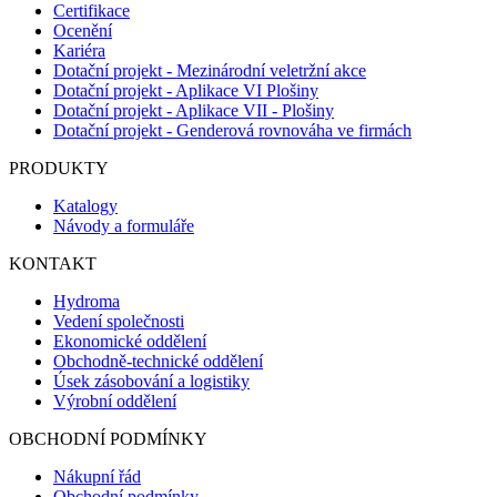
Certifikace
Ocenění
Kariéra
Dotační projekt - Mezinárodní veletržní akce
Dotační projekt - Aplikace VI Plošiny
Dotační projekt - Aplikace VII - Plošiny
Dotační projekt - Genderová rovnováha ve firmách
PRODUKTY
Katalogy
Návody a formuláře
KONTAKT
Hydroma
Vedení společnosti
Ekonomické oddělení
Obchodně-technické oddělení
Úsek zásobování a logistiky
Výrobní oddělení
OBCHODNÍ PODMÍNKY
Nákupní řád
Obchodní podmínky