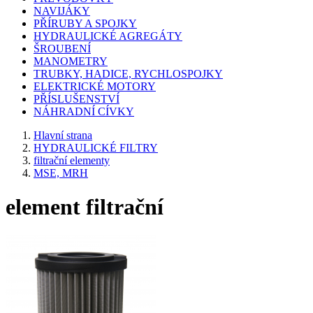
NAVIJÁKY
PŘÍRUBY A SPOJKY
HYDRAULICKÉ AGREGÁTY
ŠROUBENÍ
MANOMETRY
TRUBKY, HADICE, RYCHLOSPOJKY
ELEKTRICKÉ MOTORY
PŘÍSLUŠENSTVÍ
NÁHRADNÍ CÍVKY
Hlavní strana
HYDRAULICKÉ FILTRY
filtrační elementy
MSE, MRH
element filtrační