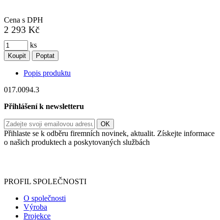
Cena s DPH
2 293 Kč
ks
Koupit
Poptat
Popis produktu
017.0094.3
Přihlášení k newsletteru
Přihlaste se k odběru firemních novinek, aktualit. Získejte informace
o našich produktech a poskytovaných službách
Informace o zpracování vašich osobních údajů, které jste do
registračního formuláře vyplnili, naleznete
zde
.
PROFIL SPOLEČNOSTI
O společnosti
Výroba
Projekce