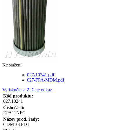
Ke stažení
027-10241.pdf
027-FPA-MDM.pdf
Vytiskněte si
Zašlete odkaz
Kód produktu:
027.10241
Číslo části:
EPA11NFC
Název prod. řady:
CDM101FD1