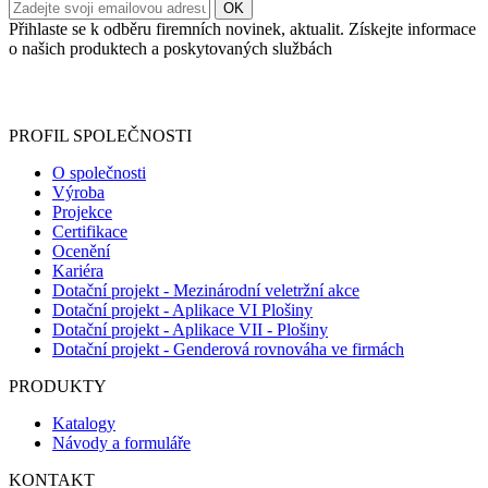
Přihlaste se k odběru firemních novinek, aktualit. Získejte informace
o našich produktech a poskytovaných službách
Informace o zpracování vašich osobních údajů, které jste do
registračního formuláře vyplnili, naleznete
zde
.
PROFIL SPOLEČNOSTI
O společnosti
Výroba
Projekce
Certifikace
Ocenění
Kariéra
Dotační projekt - Mezinárodní veletržní akce
Dotační projekt - Aplikace VI Plošiny
Dotační projekt - Aplikace VII - Plošiny
Dotační projekt - Genderová rovnováha ve firmách
PRODUKTY
Katalogy
Návody a formuláře
KONTAKT