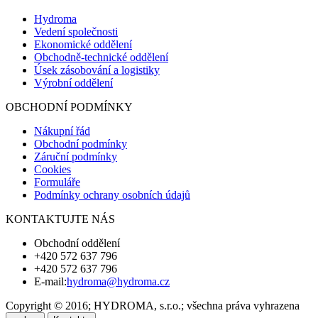
Hydroma
Vedení společnosti
Ekonomické oddělení
Obchodně-technické oddělení
Úsek zásobování a logistiky
Výrobní oddělení
OBCHODNÍ PODMÍNKY
Nákupní řád
Obchodní podmínky
Záruční podmínky
Cookies
Formuláře
Podmínky ochrany osobních údajů
KONTAKTUJTE NÁS
Obchodní oddělení
+420 572 637 796
+420 572 637 796
E-mail:
hydroma@hydroma.cz
Copyright © 2016; HYDROMA, s.r.o.; všechna práva vyhrazena