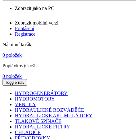
Zobrazit jako na PC
Zobrazit mobilní verzi
Přihlášení
Registrace
Nákupní košík
0 položek
Poptávkový košík
0 položek
Toggle nav
HYDROGENERÁTORY
HYDROMOTORY
VENTILY
HYDRAULICKÉ ROZVÁDĚČE
HYDRAULICKÉ AKUMULÁTORY
TLAKOVÉ SPÍNAČE
HYDRAULICKÉ FILTRY
CHLADIČE
PŘEVODOVKY