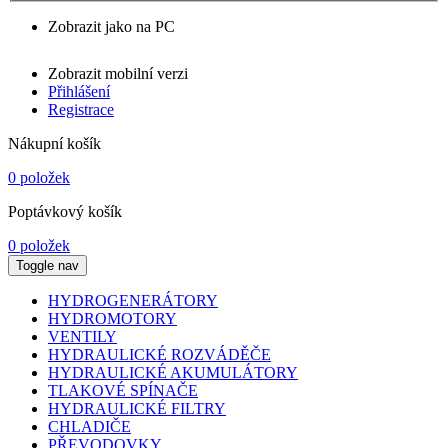
Zobrazit jako na PC
Zobrazit mobilní verzi
Přihlášení
Registrace
Nákupní košík
0 položek
Poptávkový košík
0 položek
Toggle nav
HYDROGENERÁTORY
HYDROMOTORY
VENTILY
HYDRAULICKÉ ROZVÁDĚČE
HYDRAULICKÉ AKUMULÁTORY
TLAKOVÉ SPÍNAČE
HYDRAULICKÉ FILTRY
CHLADIČE
PŘEVODOVKY