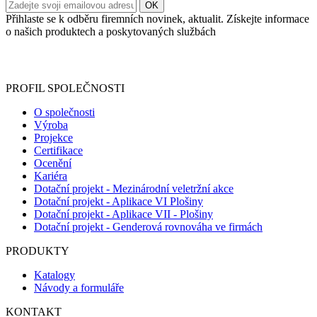
Přihlaste se k odběru firemních novinek, aktualit. Získejte informace
o našich produktech a poskytovaných službách
Informace o zpracování vašich osobních údajů, které jste do
registračního formuláře vyplnili, naleznete
zde
.
PROFIL SPOLEČNOSTI
O společnosti
Výroba
Projekce
Certifikace
Ocenění
Kariéra
Dotační projekt - Mezinárodní veletržní akce
Dotační projekt - Aplikace VI Plošiny
Dotační projekt - Aplikace VII - Plošiny
Dotační projekt - Genderová rovnováha ve firmách
PRODUKTY
Katalogy
Návody a formuláře
KONTAKT