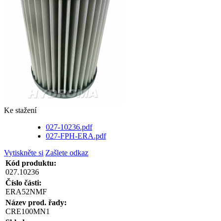
Ke stažení
027-10236.pdf
027-FPH-ERA.pdf
Vytiskněte si
Zašlete odkaz
Kód produktu:
027.10236
Číslo části:
ERA52NMF
Název prod. řady:
CRE100MN1