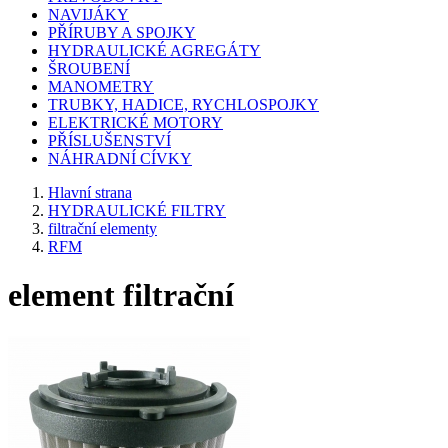
NAVIJÁKY
PŘÍRUBY A SPOJKY
HYDRAULICKÉ AGREGÁTY
ŠROUBENÍ
MANOMETRY
TRUBKY, HADICE, RYCHLOSPOJKY
ELEKTRICKÉ MOTORY
PŘÍSLUŠENSTVÍ
NÁHRADNÍ CÍVKY
Hlavní strana
HYDRAULICKÉ FILTRY
filtrační elementy
RFM
element filtrační