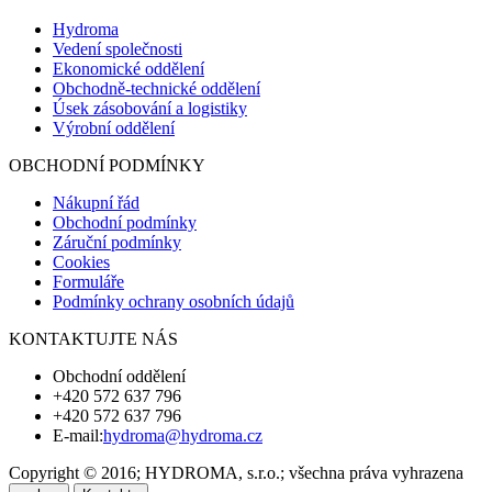
Hydroma
Vedení společnosti
Ekonomické oddělení
Obchodně-technické oddělení
Úsek zásobování a logistiky
Výrobní oddělení
OBCHODNÍ PODMÍNKY
Nákupní řád
Obchodní podmínky
Záruční podmínky
Cookies
Formuláře
Podmínky ochrany osobních údajů
KONTAKTUJTE NÁS
Obchodní oddělení
+420 572 637 796
+420 572 637 796
E-mail:
hydroma@hydroma.cz
Copyright © 2016; HYDROMA, s.r.o.; všechna práva vyhrazena