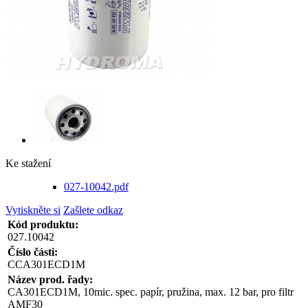
Ke stažení
027-10042.pdf
Vytiskněte si
Zašlete odkaz
Kód produktu:
027.10042
Číslo části:
CCA301ECD1M
Název prod. řady:
CA301ECD1M, 10mic. spec. papír, pružina, max. 12 bar, pro filtr
AMF30