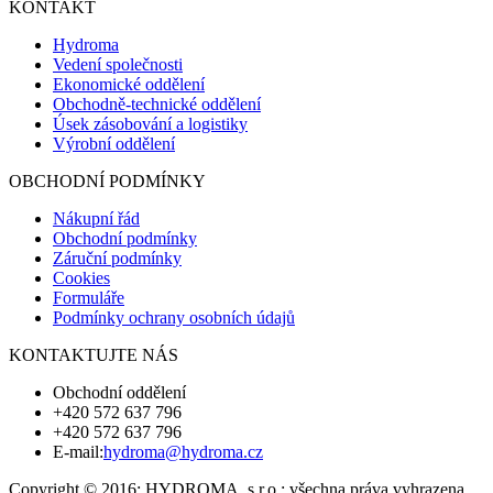
KONTAKT
Hydroma
Vedení společnosti
Ekonomické oddělení
Obchodně-technické oddělení
Úsek zásobování a logistiky
Výrobní oddělení
OBCHODNÍ PODMÍNKY
Nákupní řád
Obchodní podmínky
Záruční podmínky
Cookies
Formuláře
Podmínky ochrany osobních údajů
KONTAKTUJTE NÁS
Obchodní oddělení
+420 572 637 796
+420 572 637 796
E-mail:
hydroma@hydroma.cz
Copyright © 2016; HYDROMA, s.r.o.; všechna práva vyhrazena