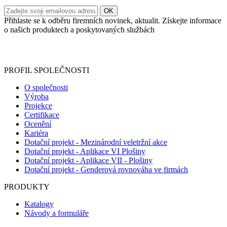
Přihlaste se k odběru firemních novinek, aktualit. Získejte informace
o našich produktech a poskytovaných službách
Informace o zpracování vašich osobních údajů, které jste do
registračního formuláře vyplnili, naleznete
zde
.
PROFIL SPOLEČNOSTI
O společnosti
Výroba
Projekce
Certifikace
Ocenění
Kariéra
Dotační projekt - Mezinárodní veletržní akce
Dotační projekt - Aplikace VI Plošiny
Dotační projekt - Aplikace VII - Plošiny
Dotační projekt - Genderová rovnováha ve firmách
PRODUKTY
Katalogy
Návody a formuláře