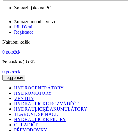
Zobrazit jako na PC
Zobrazit mobilní verzi
Přihlášení
Registrace
Nákupní košík
0 položek
Poptávkový košík
0 položek
Toggle nav
HYDROGENERÁTORY
HYDROMOTORY
VENTILY
HYDRAULICKÉ ROZVÁDĚČE
HYDRAULICKÉ AKUMULÁTORY
TLAKOVÉ SPÍNAČE
HYDRAULICKÉ FILTRY
CHLADIČE
PŘEVODOVKY