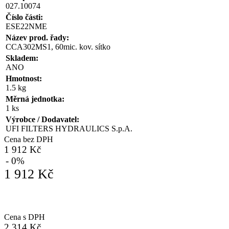
027.10074
Číslo části:
ESE22NME
Název prod. řady:
CCA302MS1, 60mic. kov. sítko
Skladem:
ANO
Hmotnost:
1.5 kg
Měrná jednotka:
1 ks
Výrobce / Dodavatel:
UFI FILTERS HYDRAULICS S.p.A.
Cena bez DPH
1 912 Kč
- 0%
1 912 Kč
Cena s DPH
2 314 Kč