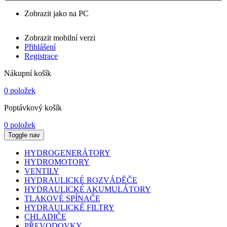
Zobrazit jako na PC
Zobrazit mobilní verzi
Přihlášení
Registrace
Nákupní košík
0 položek
Poptávkový košík
0 položek
Toggle nav
HYDROGENERÁTORY
HYDROMOTORY
VENTILY
HYDRAULICKÉ ROZVÁDĚČE
HYDRAULICKÉ AKUMULÁTORY
TLAKOVÉ SPÍNAČE
HYDRAULICKÉ FILTRY
CHLADIČE
PŘEVODOVKY