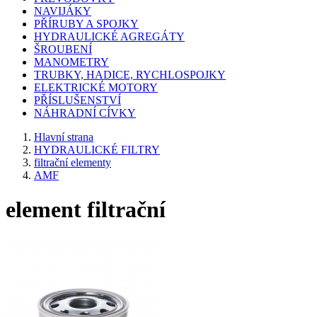
NAVIJÁKY
PŘÍRUBY A SPOJKY
HYDRAULICKÉ AGREGÁTY
ŠROUBENÍ
MANOMETRY
TRUBKY, HADICE, RYCHLOSPOJKY
ELEKTRICKÉ MOTORY
PŘÍSLUŠENSTVÍ
NÁHRADNÍ CÍVKY
Hlavní strana
HYDRAULICKÉ FILTRY
filtrační elementy
AMF
element filtrační