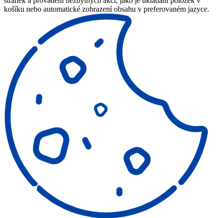
stránek a provádění nezbytných akcí, jako je ukládání položek v
košíku nebo automatické zobrazení obsahu v preferovaném jazyce.