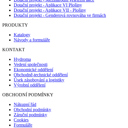
Dotační projekt - Aplikace VI Plošiny
Dotační projekt - Aplikace VII - Plošiny
Dotační projekt - Genderová rovnováha ve firmách
PRODUKTY
Katalogy
Návody a formuláře
KONTAKT
Hydroma
Vedení společnosti
Ekonomické oddělení
Obchodně-technické oddělení
Úsek zásobování a logistiky
Výrobní oddělení
OBCHODNÍ PODMÍNKY
Nákupní řád
Obchodní podmínky
Záruční podmínky
Cookies
Formuláře