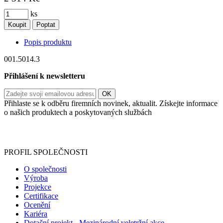
ks
Koupit
Poptat
Popis produktu
001.5014.3
Přihlášení k newsletteru
Přihlaste se k odběru firemních novinek, aktualit. Získejte informace
o našich produktech a poskytovaných službách
Informace o zpracování vašich osobních údajů, které jste do
registračního formuláře vyplnili, naleznete
zde
.
PROFIL SPOLEČNOSTI
O společnosti
Výroba
Projekce
Certifikace
Ocenění
Kariéra
Dotační projekt - Mezinárodní veletržní akce