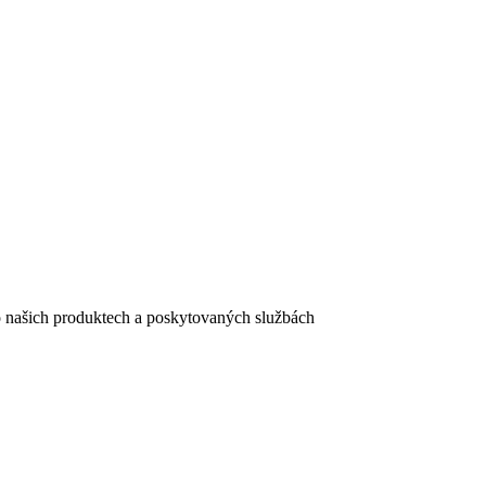
e o našich produktech a poskytovaných službách
egistračního formuláře vyplnili, naleznete
zde
.