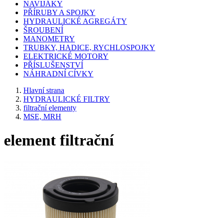
NAVIJÁKY
PŘÍRUBY A SPOJKY
HYDRAULICKÉ AGREGÁTY
ŠROUBENÍ
MANOMETRY
TRUBKY, HADICE, RYCHLOSPOJKY
ELEKTRICKÉ MOTORY
PŘÍSLUŠENSTVÍ
NÁHRADNÍ CÍVKY
Hlavní strana
HYDRAULICKÉ FILTRY
filtrační elementy
MSE, MRH
element filtrační