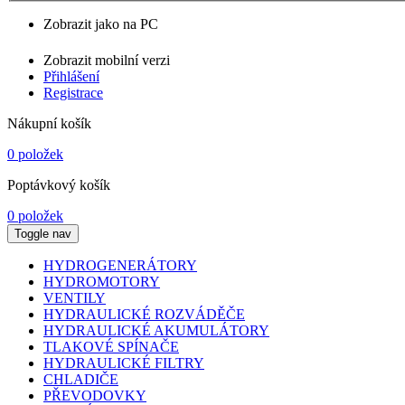
Zobrazit jako na PC
Zobrazit mobilní verzi
Přihlášení
Registrace
Nákupní košík
0 položek
Poptávkový košík
0 položek
Toggle nav
HYDROGENERÁTORY
HYDROMOTORY
VENTILY
HYDRAULICKÉ ROZVÁDĚČE
HYDRAULICKÉ AKUMULÁTORY
TLAKOVÉ SPÍNAČE
HYDRAULICKÉ FILTRY
CHLADIČE
PŘEVODOVKY