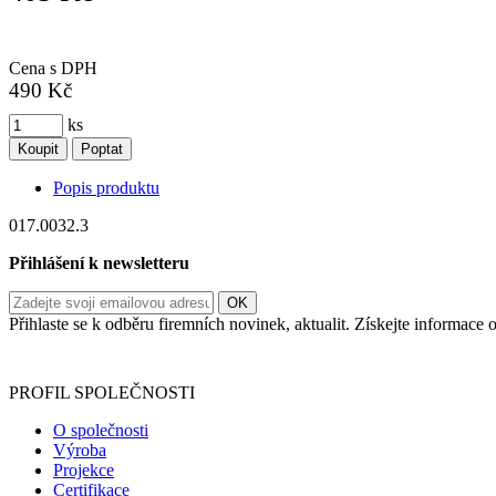
Cena s DPH
490 Kč
ks
Koupit
Poptat
Popis produktu
017.0032.3
Přihlášení k newsletteru
Přihlaste se k odběru firemních novinek, aktualit. Získejte informac
Informace o zpracování vašich osobních údajů, které jste do r
PROFIL SPOLEČNOSTI
O společnosti
Výroba
Projekce
Certifikace