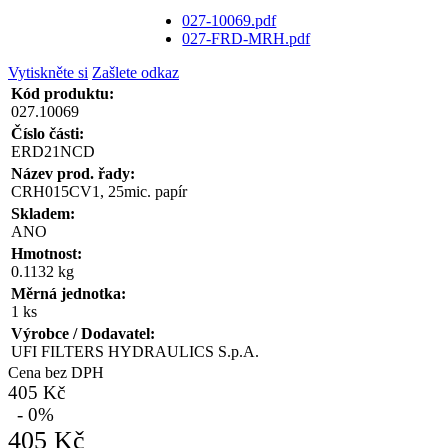
027-10069.pdf
027-FRD-MRH.pdf
Vytiskněte si
Zašlete odkaz
Kód produktu:
027.10069
Číslo části:
ERD21NCD
Název prod. řady:
CRH015CV1, 25mic. papír
Skladem:
ANO
Hmotnost:
0.1132 kg
Měrná jednotka:
1 ks
Výrobce / Dodavatel:
UFI FILTERS HYDRAULICS S.p.A.
Cena bez DPH
405 Kč
- 0%
405 Kč