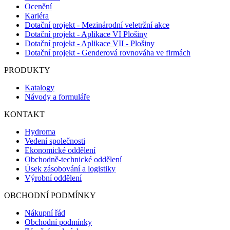
Ocenění
Kariéra
Dotační projekt - Mezinárodní veletržní akce
Dotační projekt - Aplikace VI Plošiny
Dotační projekt - Aplikace VII - Plošiny
Dotační projekt - Genderová rovnováha ve firmách
PRODUKTY
Katalogy
Návody a formuláře
KONTAKT
Hydroma
Vedení společnosti
Ekonomické oddělení
Obchodně-technické oddělení
Úsek zásobování a logistiky
Výrobní oddělení
OBCHODNÍ PODMÍNKY
Nákupní řád
Obchodní podmínky