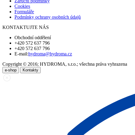
Záruční podmínky
Cookies
Formuláře
Podmínky ochrany osobních údajů
KONTAKTUJTE NÁS
Obchodní oddělení
+420 572 637 796
+420 572 637 796
E-mail:
hydroma@hydroma.cz
Copyright © 2016; HYDROMA, s.r.o.; všechna práva vyhrazena
e-shop
Kontakty