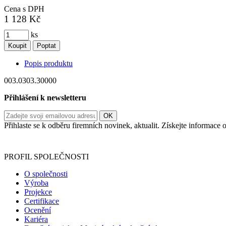
Cena s DPH
1 128 Kč
ks
Koupit
Poptat
Popis produktu
003.0303.30000
Přihlášení k newsletteru
Přihlaste se k odběru firemních novinek, aktualit. Získejte informac
Informace o zpracování vašich osobních údajů, které jste do r
PROFIL SPOLEČNOSTI
O společnosti
Výroba
Projekce
Certifikace
Ocenění
Kariéra