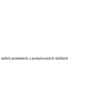
e o našich produktech a poskytovaných službách
egistračního formuláře vyplnili, naleznete
zde
.