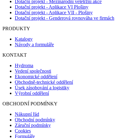
Dotační projekt - Mezinárodní veletržní akce
Dotační projekt - Aplikace VI Plošiny
Dotační projekt - Aplikace VII - Plošiny
Dotační projekt - Genderová rovnováha ve firmách
PRODUKTY
Katalogy
Návody a formuláře
KONTAKT
Hydroma
Vedení společnosti
Ekonomické oddělení
Obchodně-technické oddělení
Úsek zásobování a logistiky
Výrobní oddělení
OBCHODNÍ PODMÍNKY
Nákupní řád
Obchodní podmínky
Záruční podmínky
Cookies
Formuláře