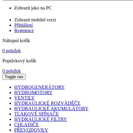
Zobrazit jako na PC
Zobrazit mobilní verzi
Přihlášení
Registrace
Nákupní košík
0 položek
Poptávkový košík
0 položek
Toggle nav
HYDROGENERÁTORY
HYDROMOTORY
VENTILY
HYDRAULICKÉ ROZVÁDĚČE
HYDRAULICKÉ AKUMULÁTORY
TLAKOVÉ SPÍNAČE
HYDRAULICKÉ FILTRY
CHLADIČE
PŘEVODOVKY