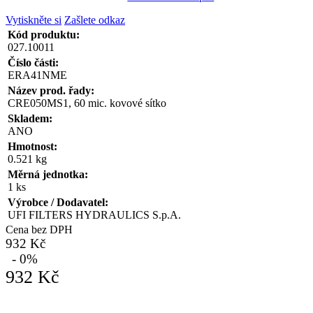
Vytiskněte si
Zašlete odkaz
Kód produktu:
027.10011
Číslo části:
ERA41NME
Název prod. řady:
CRE050MS1, 60 mic. kovové sítko
Skladem:
ANO
Hmotnost:
0.521 kg
Měrná jednotka:
1 ks
Výrobce / Dodavatel:
UFI FILTERS HYDRAULICS S.p.A.
Cena bez DPH
932 Kč
- 0%
932 Kč