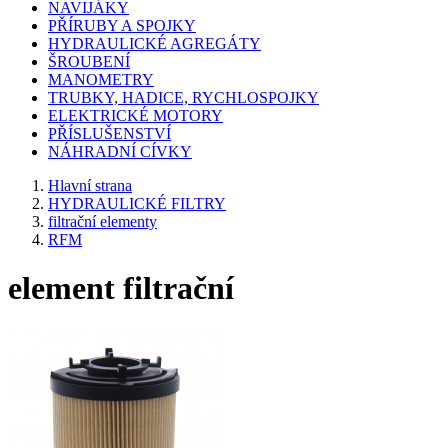
NAVIJÁKY
PŘÍRUBY A SPOJKY
HYDRAULICKÉ AGREGÁTY
ŠROUBENÍ
MANOMETRY
TRUBKY, HADICE, RYCHLOSPOJKY
ELEKTRICKÉ MOTORY
PŘÍSLUŠENSTVÍ
NÁHRADNÍ CÍVKY
Hlavní strana
HYDRAULICKÉ FILTRY
filtrační elementy
RFM
element filtrační