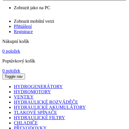
Zobrazit jako na PC
Zobrazit mobilní verzi
Přihlášení
Registrace
Nákupní košík
0 položek
Poptávkový košík
0 položek
Toggle nav
HYDROGENERÁTORY
HYDROMOTORY
VENTILY
HYDRAULICKÉ ROZVÁDĚČE
HYDRAULICKÉ AKUMULÁTORY
TLAKOVÉ SPÍNAČE
HYDRAULICKÉ FILTRY
CHLADIČE
PŘEVODOVKY