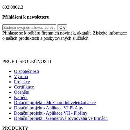
003.0802.3
Přihlášení k newsletteru
Přihlaste se k odběru firemních novinek, aktualit. Získejte informace
o našich produktech a poskytovaných službách
Informace o zpracování vašich osobních údajů, které jste do
registračního formuláře vyplnili, naleznete
zde
.
PROFIL SPOLEČNOSTI
O společnosti
Výroba
Projekce
Certifikace
Ocenění
Kariéra
Dotační projekt - Mezinárodní veletržní akce
Dotační projekt - Aplikace VI Plošiny
Dotační projekt - Aplikace VII - Plošiny
Dotační projekt - Genderová rovnováha ve firmách
PRODUKTY