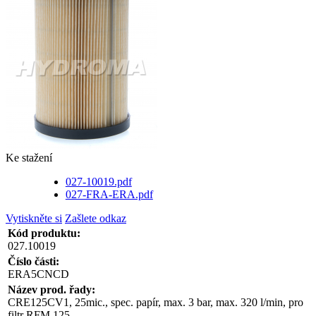
Ke stažení
027-10019.pdf
027-FRA-ERA.pdf
Vytiskněte si
Zašlete odkaz
Kód produktu:
027.10019
Číslo části:
ERA5CNCD
Název prod. řady:
CRE125CV1, 25mic., spec. papír, max. 3 bar, max. 320 l/min, pro
filtr RFM 125