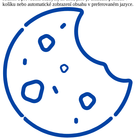
košíku nebo automatické zobrazení obsahu v preferovaném jazyce.