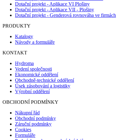
Dotační projekt - Aplikace VI Plošiny
Dotační projekt - Aplikace VII - Plošiny
Dotační projekt - Genderová rovnováha ve firmách
PRODUKTY
Katalogy
Návody a formuláře
KONTAKT
Hydroma
Vedení společnosti
Ekonomické oddělení
Obchodně-technické oddělení
Úsek zásobování a logistiky
Výrobní oddělení
OBCHODNÍ PODMÍNKY
Nákupní řád
Obchodní podmínky
Záruční podmínky
Cookies
Formuláře