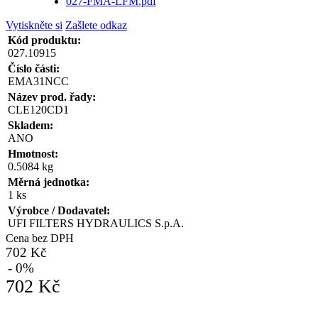
027-FMA-LFM.pdf
Vytiskněte si
Zašlete odkaz
Kód produktu:
027.10915
Číslo části:
EMA31NCC
Název prod. řady:
CLE120CD1
Skladem:
ANO
Hmotnost:
0.5084 kg
Měrná jednotka:
1 ks
Výrobce / Dodavatel:
UFI FILTERS HYDRAULICS S.p.A.
Cena bez DPH
702 Kč
- 0%
702 Kč