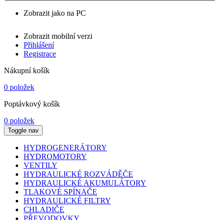
Zobrazit jako na PC
Zobrazit mobilní verzi
Přihlášení
Registrace
Nákupní košík
0 položek
Poptávkový košík
0 položek
Toggle nav
HYDROGENERÁTORY
HYDROMOTORY
VENTILY
HYDRAULICKÉ ROZVÁDĚČE
HYDRAULICKÉ AKUMULÁTORY
TLAKOVÉ SPÍNAČE
HYDRAULICKÉ FILTRY
CHLADIČE
PŘEVODOVKY