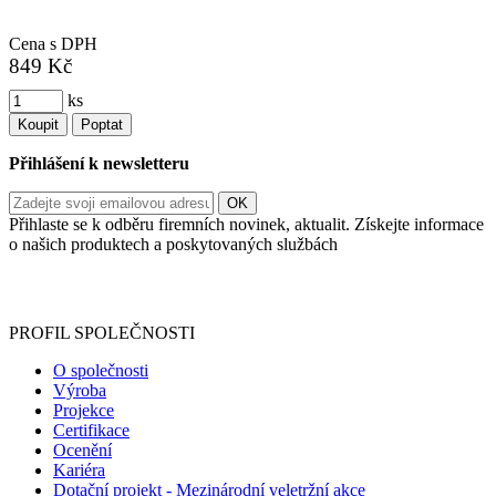
Cena s DPH
849 Kč
ks
Koupit
Poptat
Přihlášení k newsletteru
Přihlaste se k odběru firemních novinek, aktualit. Získejte informace
o našich produktech a poskytovaných službách
Informace o zpracování vašich osobních údajů, které jste do
registračního formuláře vyplnili, naleznete
zde
.
PROFIL SPOLEČNOSTI
O společnosti
Výroba
Projekce
Certifikace
Ocenění
Kariéra
Dotační projekt - Mezinárodní veletržní akce