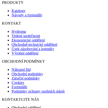
PRODUKTY
Katalogy
Návody a formuláře
KONTAKT
Hydroma
Vedení společnosti
Ekonomické oddělení
Obchodně-technické oddělení
Úsek zásobování a logistiky
Výrobní oddělení
OBCHODNÍ PODMÍNKY
Nákupní řád
Obchodní podmínky
Záruční podmínky
Cookies
Formuláře
Podmínky ochrany osobních údajů
KONTAKTUJTE NÁS
Obchodní oddělení