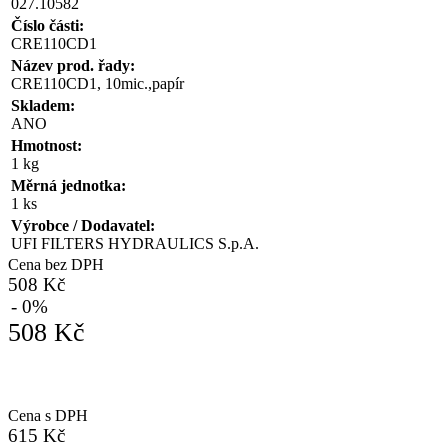
027.10582
Číslo části:
CRE110CD1
Název prod. řady:
CRE110CD1, 10mic.,papír
Skladem:
ANO
Hmotnost:
1 kg
Měrná jednotka:
1 ks
Výrobce / Dodavatel:
UFI FILTERS HYDRAULICS S.p.A.
Cena bez DPH
508 Kč
- 0%
508 Kč
Cena s DPH
615 Kč