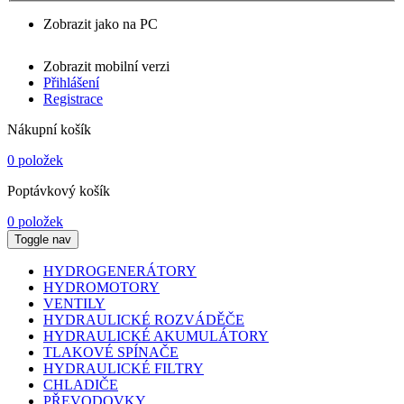
Zobrazit jako na PC
Zobrazit mobilní verzi
Přihlášení
Registrace
Nákupní košík
0 položek
Poptávkový košík
0 položek
Toggle nav
HYDROGENERÁTORY
HYDROMOTORY
VENTILY
HYDRAULICKÉ ROZVÁDĚČE
HYDRAULICKÉ AKUMULÁTORY
TLAKOVÉ SPÍNAČE
HYDRAULICKÉ FILTRY
CHLADIČE
PŘEVODOVKY