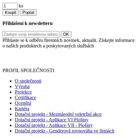
ks
Koupit
Poptat
Přihlášení k newsletteru
Přihlaste se k odběru firemních novinek, aktualit. Získejte informace
o našich produktech a poskytovaných službách
Informace o zpracování vašich osobních údajů, které jste do
registračního formuláře vyplnili, naleznete
zde
.
PROFIL SPOLEČNOSTI
O společnosti
Výroba
Projekce
Certifikace
Ocenění
Kariéra
Dotační projekt - Mezinárodní veletržní akce
Dotační projekt - Aplikace VI Plošiny
Dotační projekt - Aplikace VII - Plošiny
Dotační projekt - Genderová rovnováha ve firmách