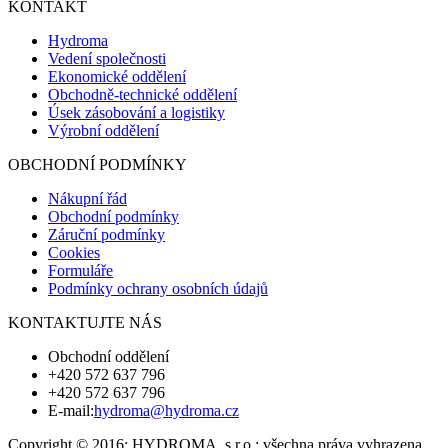
KONTAKT
Hydroma
Vedení společnosti
Ekonomické oddělení
Obchodně-technické oddělení
Úsek zásobování a logistiky
Výrobní oddělení
OBCHODNÍ PODMÍNKY
Nákupní řád
Obchodní podmínky
Záruční podmínky
Cookies
Formuláře
Podmínky ochrany osobních údajů
KONTAKTUJTE NÁS
Obchodní oddělení
+420 572 637 796
+420 572 637 796
E-mail:
hydroma@hydroma.cz
Copyright © 2016; HYDROMA, s.r.o.; všechna práva vyhrazena