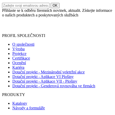
Přihlaste se k odběru firemních novinek, aktualit. Získejte informace
o našich produktech a poskytovaných službách
Informace o zpracování vašich osobních údajů, které jste do
registračního formuláře vyplnili, naleznete
zde
.
PROFIL SPOLEČNOSTI
O společnosti
Výroba
Projekce
Certifikace
Ocenění
Kariéra
Dotační projekt - Mezinárodní veletržní akce
Dotační projekt - Aplikace VI Plošiny
Dotační projekt - Aplikace VII - Plošiny
Dotační projekt - Genderová rovnováha ve firmách
PRODUKTY
Katalogy
Návody a formuláře