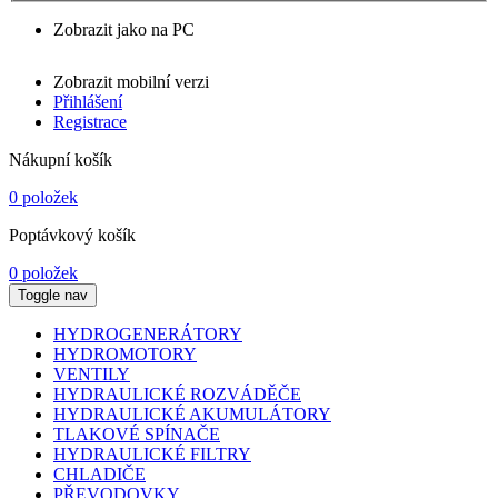
Zobrazit jako na PC
Zobrazit mobilní verzi
Přihlášení
Registrace
Nákupní košík
0 položek
Poptávkový košík
0 položek
Toggle nav
HYDROGENERÁTORY
HYDROMOTORY
VENTILY
HYDRAULICKÉ ROZVÁDĚČE
HYDRAULICKÉ AKUMULÁTORY
TLAKOVÉ SPÍNAČE
HYDRAULICKÉ FILTRY
CHLADIČE
PŘEVODOVKY