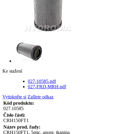
Ke stažení
027-10585.pdf
027-FRD-MRH.pdf
Vytiskněte si
Zašlete odkaz
Kód produktu:
027.10585
Číslo části:
CRH150FT1
Název prod. řady:
CRH150FT1, 5mic. anorg. tkanina