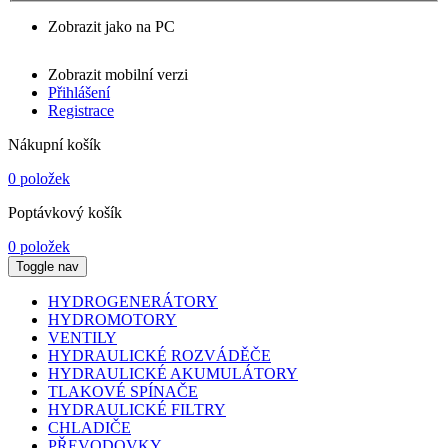
Zobrazit jako na PC
Zobrazit mobilní verzi
Přihlášení
Registrace
Nákupní košík
0 položek
Poptávkový košík
0 položek
Toggle nav
HYDROGENERÁTORY
HYDROMOTORY
VENTILY
HYDRAULICKÉ ROZVÁDĚČE
HYDRAULICKÉ AKUMULÁTORY
TLAKOVÉ SPÍNAČE
HYDRAULICKÉ FILTRY
CHLADIČE
PŘEVODOVKY