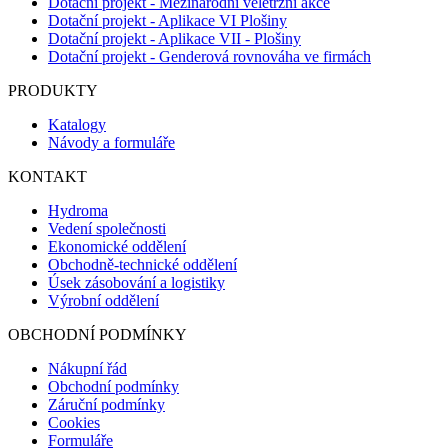
Dotační projekt - Mezinárodní veletržní akce
Dotační projekt - Aplikace VI Plošiny
Dotační projekt - Aplikace VII - Plošiny
Dotační projekt - Genderová rovnováha ve firmách
PRODUKTY
Katalogy
Návody a formuláře
KONTAKT
Hydroma
Vedení společnosti
Ekonomické oddělení
Obchodně-technické oddělení
Úsek zásobování a logistiky
Výrobní oddělení
OBCHODNÍ PODMÍNKY
Nákupní řád
Obchodní podmínky
Záruční podmínky
Cookies
Formuláře