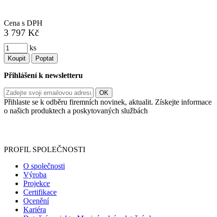
Cena s DPH
3 797 Kč
ks
Koupit
Poptat
Přihlášení k newsletteru
Přihlaste se k odběru firemních novinek, aktualit. Získejte informace
o našich produktech a poskytovaných službách
Informace o zpracování vašich osobních údajů, které jste do
registračního formuláře vyplnili, naleznete
zde
.
PROFIL SPOLEČNOSTI
O společnosti
Výroba
Projekce
Certifikace
Ocenění
Kariéra