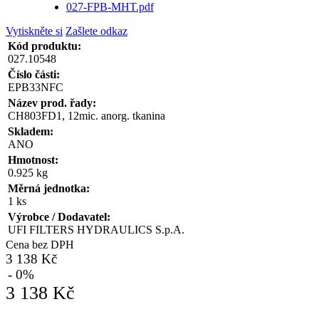
027-FPB-MHT.pdf
Vytiskněte si
Zašlete odkaz
Kód produktu:
027.10548
Číslo části:
EPB33NFC
Název prod. řady:
CH803FD1, 12mic. anorg. tkanina
Skladem:
ANO
Hmotnost:
0.925 kg
Měrná jednotka:
1 ks
Výrobce / Dodavatel:
UFI FILTERS HYDRAULICS S.p.A.
Cena bez DPH
3 138 Kč
- 0%
3 138 Kč