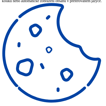
košíku nebo automatické zobrazení obsahu v preferovaném jazyce.