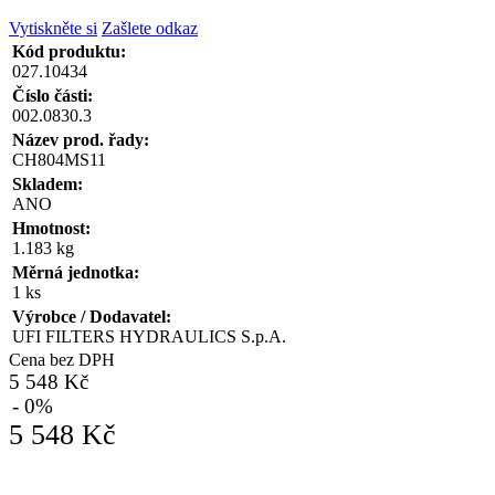
Vytiskněte si
Zašlete odkaz
Kód produktu:
027.10434
Číslo části:
002.0830.3
Název prod. řady:
CH804MS11
Skladem:
ANO
Hmotnost:
1.183 kg
Měrná jednotka:
1 ks
Výrobce / Dodavatel:
UFI FILTERS HYDRAULICS S.p.A.
Cena bez DPH
5 548 Kč
- 0%
5 548 Kč