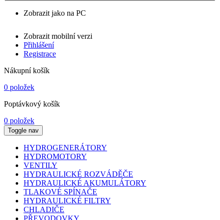
Zobrazit jako na PC
Zobrazit mobilní verzi
Přihlášení
Registrace
Nákupní košík
0 položek
Poptávkový košík
0 položek
Toggle nav
HYDROGENERÁTORY
HYDROMOTORY
VENTILY
HYDRAULICKÉ ROZVÁDĚČE
HYDRAULICKÉ AKUMULÁTORY
TLAKOVÉ SPÍNAČE
HYDRAULICKÉ FILTRY
CHLADIČE
PŘEVODOVKY