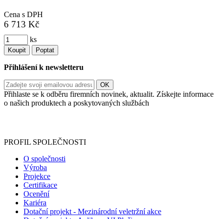
Cena s DPH
6 713 Kč
ks
Koupit
Poptat
Přihlášení k newsletteru
Přihlaste se k odběru firemních novinek, aktualit. Získejte informace
o našich produktech a poskytovaných službách
Informace o zpracování vašich osobních údajů, které jste do
registračního formuláře vyplnili, naleznete
zde
.
PROFIL SPOLEČNOSTI
O společnosti
Výroba
Projekce
Certifikace
Ocenění
Kariéra
Dotační projekt - Mezinárodní veletržní akce