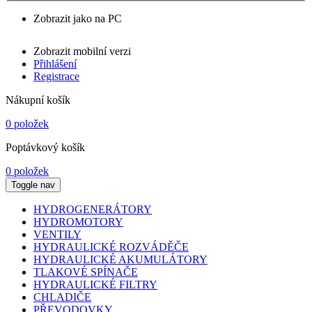
Zobrazit jako na PC
Zobrazit mobilní verzi
Přihlášení
Registrace
Nákupní košík
0 položek
Poptávkový košík
0 položek
Toggle nav
HYDROGENERÁTORY
HYDROMOTORY
VENTILY
HYDRAULICKÉ ROZVÁDĚČE
HYDRAULICKÉ AKUMULÁTORY
TLAKOVÉ SPÍNAČE
HYDRAULICKÉ FILTRY
CHLADIČE
PŘEVODOVKY