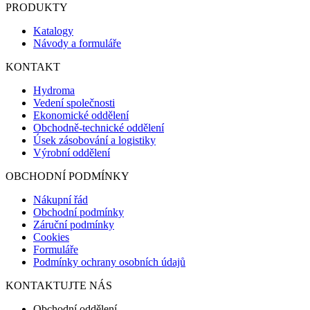
PRODUKTY
Katalogy
Návody a formuláře
KONTAKT
Hydroma
Vedení společnosti
Ekonomické oddělení
Obchodně-technické oddělení
Úsek zásobování a logistiky
Výrobní oddělení
OBCHODNÍ PODMÍNKY
Nákupní řád
Obchodní podmínky
Záruční podmínky
Cookies
Formuláře
Podmínky ochrany osobních údajů
KONTAKTUJTE NÁS
Obchodní oddělení