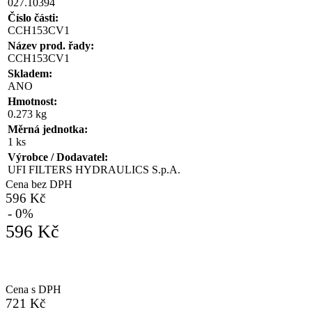
027.10394
Číslo části:
CCH153CV1
Název prod. řady:
CCH153CV1
Skladem:
ANO
Hmotnost:
0.273 kg
Měrná jednotka:
1 ks
Výrobce / Dodavatel:
UFI FILTERS HYDRAULICS S.p.A.
Cena bez DPH
596 Kč
- 0%
596 Kč
Cena s DPH
721 Kč