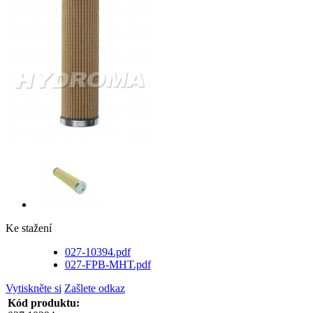
Ke stažení
027-10394.pdf
027-FPB-MHT.pdf
Vytiskněte si
Zašlete odkaz
Kód produktu: