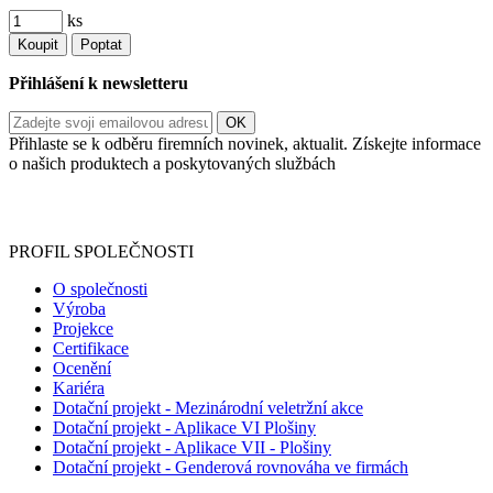
ks
Koupit
Poptat
Přihlášení k newsletteru
Přihlaste se k odběru firemních novinek, aktualit. Získejte informace
o našich produktech a poskytovaných službách
Informace o zpracování vašich osobních údajů, které jste do
registračního formuláře vyplnili, naleznete
zde
.
PROFIL SPOLEČNOSTI
O společnosti
Výroba
Projekce
Certifikace
Ocenění
Kariéra
Dotační projekt - Mezinárodní veletržní akce
Dotační projekt - Aplikace VI Plošiny
Dotační projekt - Aplikace VII - Plošiny
Dotační projekt - Genderová rovnováha ve firmách