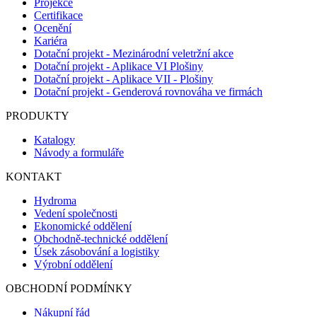
Projekce
Certifikace
Ocenění
Kariéra
Dotační projekt - Mezinárodní veletržní akce
Dotační projekt - Aplikace VI Plošiny
Dotační projekt - Aplikace VII - Plošiny
Dotační projekt - Genderová rovnováha ve firmách
PRODUKTY
Katalogy
Návody a formuláře
KONTAKT
Hydroma
Vedení společnosti
Ekonomické oddělení
Obchodně-technické oddělení
Úsek zásobování a logistiky
Výrobní oddělení
OBCHODNÍ PODMÍNKY
Nákupní řád