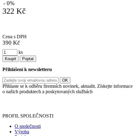
- 0%
322 Kč
Cena s DPH
390 Kč
ks
Koupit
Poptat
Přihlášení k newsletteru
Přihlaste se k odběru firemních novinek, aktualit. Získejte informace
o našich produktech a poskytovaných službách
Informace o zpracování vašich osobních údajů, které jste do
registračního formuláře vyplnili, naleznete
zde
.
PROFIL SPOLEČNOSTI
O společnosti
Výroba