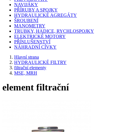
NAVIJÁKY
PŘÍRUBY A SPOJKY
HYDRAULICKÉ AGREGÁTY
ŠROUBENÍ
MANOMETRY
TRUBKY, HADICE, RYCHLOSPOJKY
ELEKTRICKÉ MOTORY
PŘÍSLUŠENSTVÍ
NÁHRADNÍ CÍVKY
Hlavní strana
HYDRAULICKÉ FILTRY
filtrační elementy
MSE, MRH
element filtrační