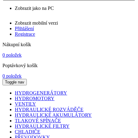
Zobrazit jako na PC
Zobrazit mobilní verzi
Přihlášení
Registrace
Nákupní košík
0 položek
Poptávkový košík
0 položek
Toggle nav
HYDROGENERÁTORY
HYDROMOTORY
VENTILY
HYDRAULICKÉ ROZVÁDĚČE
HYDRAULICKÉ AKUMULÁTORY
TLAKOVÉ SPÍNAČE
HYDRAULICKÉ FILTRY
CHLADIČE
PŘEVODOVKY