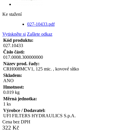
Ke stažení
027-10433.pdf
Vytiskněte si
Zašlete odkaz
Kód produktu:
027.10433
Číslo části:
017.0008.300000000
Název prod. řady:
CRH008MCV1, 125 mic. , kovové sítko
Skladem:
ANO
Hmotnost:
0.019 kg
Měrná jednotka:
1 ks
Výrobce / Dodavatel:
UFI FILTERS HYDRAULICS S.p.A.
Cena bez DPH
322 Kč