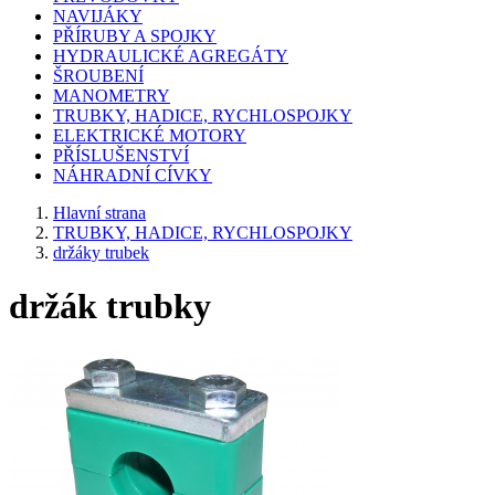
NAVIJÁKY
PŘÍRUBY A SPOJKY
HYDRAULICKÉ AGREGÁTY
ŠROUBENÍ
MANOMETRY
TRUBKY, HADICE, RYCHLOSPOJKY
ELEKTRICKÉ MOTORY
PŘÍSLUŠENSTVÍ
NÁHRADNÍ CÍVKY
Hlavní strana
TRUBKY, HADICE, RYCHLOSPOJKY
držáky trubek
držák trubky