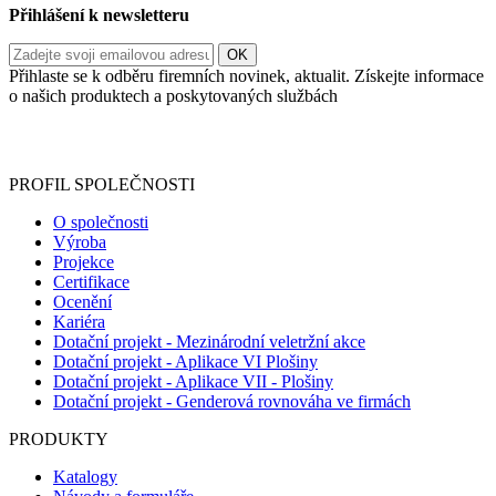
Přihlášení k newsletteru
Přihlaste se k odběru firemních novinek, aktualit. Získejte informace
o našich produktech a poskytovaných službách
Informace o zpracování vašich osobních údajů, které jste do
registračního formuláře vyplnili, naleznete
zde
.
PROFIL SPOLEČNOSTI
O společnosti
Výroba
Projekce
Certifikace
Ocenění
Kariéra
Dotační projekt - Mezinárodní veletržní akce
Dotační projekt - Aplikace VI Plošiny
Dotační projekt - Aplikace VII - Plošiny
Dotační projekt - Genderová rovnováha ve firmách
PRODUKTY
Katalogy