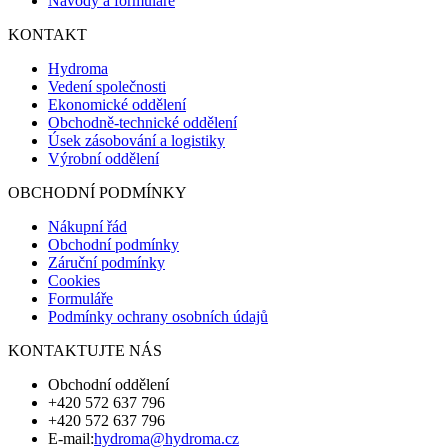
Návody a formuláře
KONTAKT
Hydroma
Vedení společnosti
Ekonomické oddělení
Obchodně-technické oddělení
Úsek zásobování a logistiky
Výrobní oddělení
OBCHODNÍ PODMÍNKY
Nákupní řád
Obchodní podmínky
Záruční podmínky
Cookies
Formuláře
Podmínky ochrany osobních údajů
KONTAKTUJTE NÁS
Obchodní oddělení
+420 572 637 796
+420 572 637 796
E-mail:
hydroma@hydroma.cz