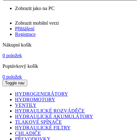
Zobrazit jako na PC
Zobrazit mobilní verzi
Přihlášení
Registrace
Nákupní košík
0 položek
Poptávkový košík
0 položek
Toggle nav
HYDROGENERÁTORY
HYDROMOTORY
VENTILY
HYDRAULICKÉ ROZVÁDĚČE
HYDRAULICKÉ AKUMULÁTORY
TLAKOVÉ SPÍNAČE
HYDRAULICKÉ FILTRY
CHLADIČE
PŘEVODOVKY