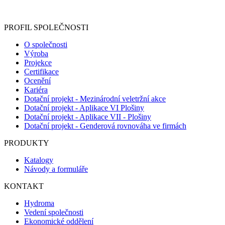
Informace o zpracování vašich osobních údajů, které jste do
registračního formuláře vyplnili, naleznete
zde
.
PROFIL SPOLEČNOSTI
O společnosti
Výroba
Projekce
Certifikace
Ocenění
Kariéra
Dotační projekt - Mezinárodní veletržní akce
Dotační projekt - Aplikace VI Plošiny
Dotační projekt - Aplikace VII - Plošiny
Dotační projekt - Genderová rovnováha ve firmách
PRODUKTY
Katalogy
Návody a formuláře
KONTAKT
Hydroma
Vedení společnosti
Ekonomické oddělení