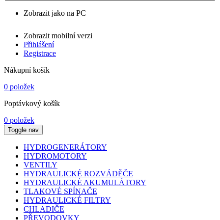
Zobrazit jako na PC
Zobrazit mobilní verzi
Přihlášení
Registrace
Nákupní košík
0 položek
Poptávkový košík
0 položek
Toggle nav
HYDROGENERÁTORY
HYDROMOTORY
VENTILY
HYDRAULICKÉ ROZVÁDĚČE
HYDRAULICKÉ AKUMULÁTORY
TLAKOVÉ SPÍNAČE
HYDRAULICKÉ FILTRY
CHLADIČE
PŘEVODOVKY