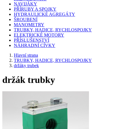
NAVIJÁKY
PŘÍRUBY A SPOJKY
HYDRAULICKÉ AGREGÁTY
ŠROUBENÍ
MANOMETRY
TRUBKY, HADICE, RYCHLOSPOJKY
ELEKTRICKÉ MOTORY
PŘÍSLUŠENSTVÍ
NÁHRADNÍ CÍVKY
Hlavní strana
TRUBKY, HADICE, RYCHLOSPOJKY
držáky trubek
držák trubky