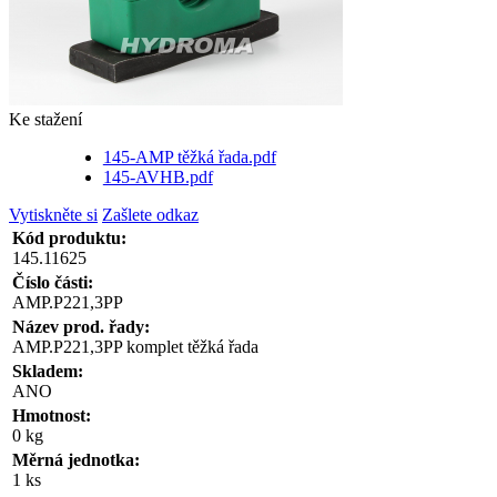
Ke stažení
145-AMP těžká řada.pdf
145-AVHB.pdf
Vytiskněte si
Zašlete odkaz
Kód produktu:
145.11625
Číslo části:
AMP.P221,3PP
Název prod. řady:
AMP.P221,3PP komplet těžká řada
Skladem:
ANO
Hmotnost:
0 kg
Měrná jednotka:
1 ks