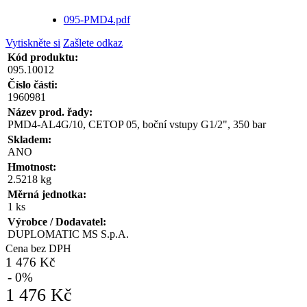
095-PMD4.pdf
Vytiskněte si
Zašlete odkaz
Kód produktu:
095.10012
Číslo části:
1960981
Název prod. řady:
PMD4-AL4G/10, CETOP 05, boční vstupy G1/2", 350 bar
Skladem:
ANO
Hmotnost:
2.5218 kg
Měrná jednotka:
1 ks
Výrobce / Dodavatel:
DUPLOMATIC MS S.p.A.
Cena bez DPH
1 476 Kč
- 0%
1 476 Kč