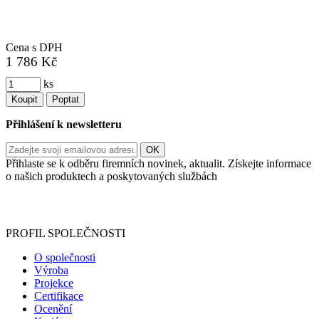
Cena s DPH
1 786 Kč
ks
Koupit
Poptat
Přihlášení k newsletteru
Přihlaste se k odběru firemních novinek, aktualit. Získejte informace
o našich produktech a poskytovaných službách
Informace o zpracování vašich osobních údajů, které jste do
registračního formuláře vyplnili, naleznete
zde
.
PROFIL SPOLEČNOSTI
O společnosti
Výroba
Projekce
Certifikace
Ocenění