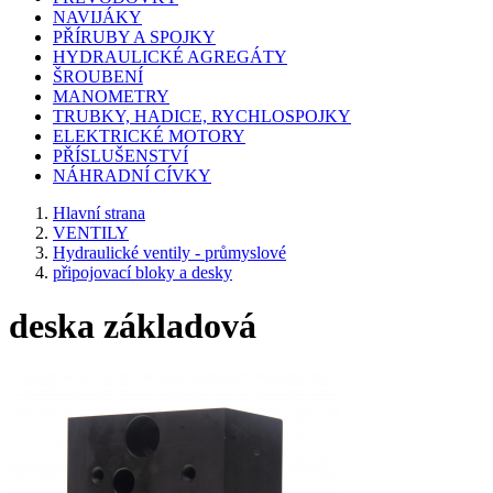
NAVIJÁKY
PŘÍRUBY A SPOJKY
HYDRAULICKÉ AGREGÁTY
ŠROUBENÍ
MANOMETRY
TRUBKY, HADICE, RYCHLOSPOJKY
ELEKTRICKÉ MOTORY
PŘÍSLUŠENSTVÍ
NÁHRADNÍ CÍVKY
Hlavní strana
VENTILY
Hydraulické ventily - průmyslové
připojovací bloky a desky
deska základová