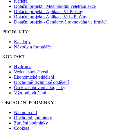
Kariéra
Dotační projekt - Mezinárodní veletržní akce
Dotační projekt - Aplikace VI Plošiny
Dotační projekt - Aplikace VII - Plošiny
Dotační projekt - Genderová rovnováha ve firmách
PRODUKTY
Katalogy
Návody a formuláře
KONTAKT
Hydroma
Vedení společnosti
Ekonomické oddělení
Obchodně-technické oddělení
Úsek zásobování a logistiky
Výrobní oddělení
OBCHODNÍ PODMÍNKY
Nákupní řád
Obchodní podmínky
Záruční podmínky
Cookies