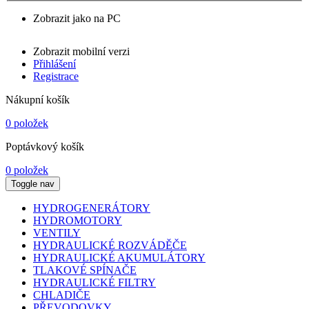
Zobrazit jako na PC
Zobrazit mobilní verzi
Přihlášení
Registrace
Nákupní košík
0 položek
Poptávkový košík
0 položek
Toggle nav
HYDROGENERÁTORY
HYDROMOTORY
VENTILY
HYDRAULICKÉ ROZVÁDĚČE
HYDRAULICKÉ AKUMULÁTORY
TLAKOVÉ SPÍNAČE
HYDRAULICKÉ FILTRY
CHLADIČE
PŘEVODOVKY