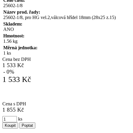
Číslo části:
25602-1/8
Název prod. řady:
25602-1/8, pro HG vel.2,válcová hřídel 18mm (28x25 z.15)
Skladem:
ANO
Hmotnost:
1.56 kg
Měrná jednotka:
1 ks
Cena bez DPH
1 533 Kč
- 0%
1 533 Kč
Cena s DPH
1 855 Kč
ks
Koupit
Poptat