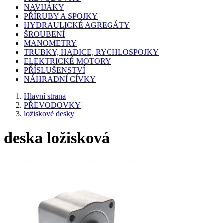
NAVIJÁKY
PŘÍRUBY A SPOJKY
HYDRAULICKÉ AGREGÁTY
ŠROUBENÍ
MANOMETRY
TRUBKY, HADICE, RYCHLOSPOJKY
ELEKTRICKÉ MOTORY
PŘÍSLUŠENSTVÍ
NÁHRADNÍ CÍVKY
Hlavní strana
PŘEVODOVKY
ložiskové desky
deska ložisková