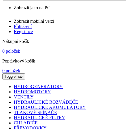
Zobrazit jako na PC
Zobrazit mobilní verzi
Přihlášení
Registrace
Nákupní košík
0 položek
Poptávkový košík
0 položek
Toggle nav
HYDROGENERÁTORY
HYDROMOTORY
VENTILY
HYDRAULICKÉ ROZVÁDĚČE
HYDRAULICKÉ AKUMULÁTORY
TLAKOVÉ SPÍNAČE
HYDRAULICKÉ FILTRY
CHLADIČE
PŘEVODOVKY