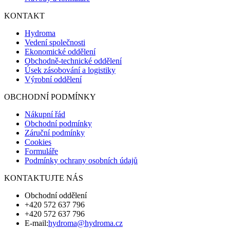
KONTAKT
Hydroma
Vedení společnosti
Ekonomické oddělení
Obchodně-technické oddělení
Úsek zásobování a logistiky
Výrobní oddělení
OBCHODNÍ PODMÍNKY
Nákupní řád
Obchodní podmínky
Záruční podmínky
Cookies
Formuláře
Podmínky ochrany osobních údajů
KONTAKTUJTE NÁS
Obchodní oddělení
+420 572 637 796
+420 572 637 796
E-mail:
hydroma@hydroma.cz