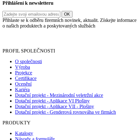
Přihlášení k newsletteru
Přihlaste se k odběru firemních novinek, aktualit. Získejte informace
o našich produktech a poskytovaných službách
Informace o zpracování vašich osobních údajů, které jste do
registračního formuláře vyplnili, naleznete
zde
.
PROFIL SPOLEČNOSTI
O společnosti
Výroba
Projekce
Certifikace
Ocenění
Kariéra
Dotační projekt - Mezinárodní veletržní akce
Dotační projekt - Aplikace VI Plošiny
Dotační projekt - Aplikace VII - Plošiny
Dotační projekt - Genderová rovnováha ve firmách
PRODUKTY
Katalogy
Návody a formuláře