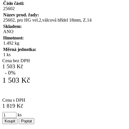
Číslo části:
25602
Název prod. řady:
25602, pro HG vel.2,válcová hřídel 18mm, Z.14
Skladem:
ANO
Hmotnost:
1.492 kg
Měrná jednotka:
1 ks
Cena bez DPH
1 503 Kč
- 0%
1 503 Kč
Cena s DPH
1 819 Kč
ks
Koupit
Poptat