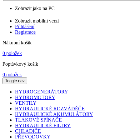
Zobrazit jako na PC
Zobrazit mobilní verzi
Přihlášení
Registrace
Nákupní košík
0 položek
Poptávkový košík
0 položek
Toggle nav
HYDROGENERÁTORY
HYDROMOTORY
VENTILY
HYDRAULICKÉ ROZVÁDĚČE
HYDRAULICKÉ AKUMULÁTORY
TLAKOVÉ SPÍNAČE
HYDRAULICKÉ FILTRY
CHLADIČE
PŘEVODOVKY