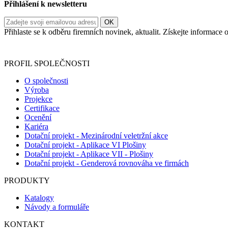
Přihlášení k newsletteru
Přihlaste se k odběru firemních novinek, aktualit. Získejte informac
Informace o zpracování vašich osobních údajů, které jste do r
PROFIL SPOLEČNOSTI
O společnosti
Výroba
Projekce
Certifikace
Ocenění
Kariéra
Dotační projekt - Mezinárodní veletržní akce
Dotační projekt - Aplikace VI Plošiny
Dotační projekt - Aplikace VII - Plošiny
Dotační projekt - Genderová rovnováha ve firmách
PRODUKTY
Katalogy
Návody a formuláře
KONTAKT