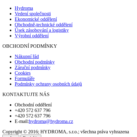
Hydroma
Vedení společnosti
Ekonomické oddělení
Obchodně-technické oddělení
Úsek zásobování a logistiky
Výrobní oddělení
OBCHODNÍ PODMÍNKY
Nákupní řád
Obchodní podmínky
Záruční podmínky
Cookies
Formuláře
Podmínky ochrany osobních údajů
KONTAKTUJTE NÁS
Obchodní oddělení
+420 572 637 796
+420 572 637 796
E-mail:
hydroma@hydroma.cz
Copyright © 2016; HYDROMA, s.r.o.; všechna práva vyhrazena