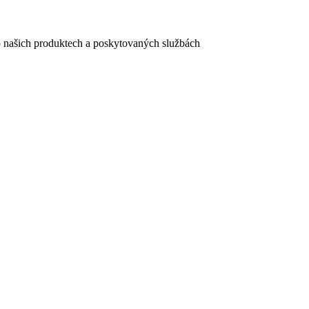
e o našich produktech a poskytovaných službách
egistračního formuláře vyplnili, naleznete
zde
.