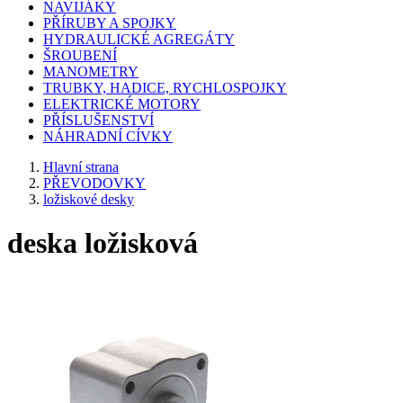
NAVIJÁKY
PŘÍRUBY A SPOJKY
HYDRAULICKÉ AGREGÁTY
ŠROUBENÍ
MANOMETRY
TRUBKY, HADICE, RYCHLOSPOJKY
ELEKTRICKÉ MOTORY
PŘÍSLUŠENSTVÍ
NÁHRADNÍ CÍVKY
Hlavní strana
PŘEVODOVKY
ložiskové desky
deska ložisková