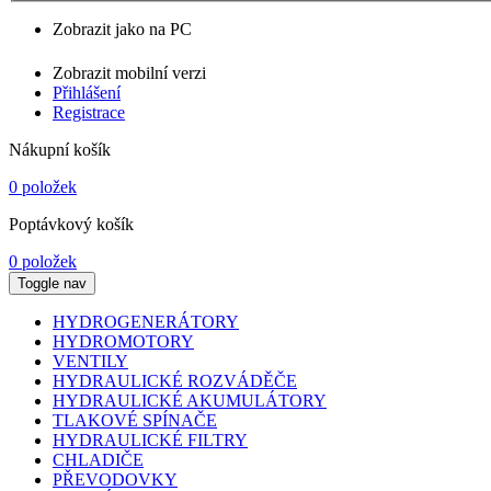
Zobrazit jako na PC
Zobrazit mobilní verzi
Přihlášení
Registrace
Nákupní košík
0 položek
Poptávkový košík
0 položek
Toggle nav
HYDROGENERÁTORY
HYDROMOTORY
VENTILY
HYDRAULICKÉ ROZVÁDĚČE
HYDRAULICKÉ AKUMULÁTORY
TLAKOVÉ SPÍNAČE
HYDRAULICKÉ FILTRY
CHLADIČE
PŘEVODOVKY