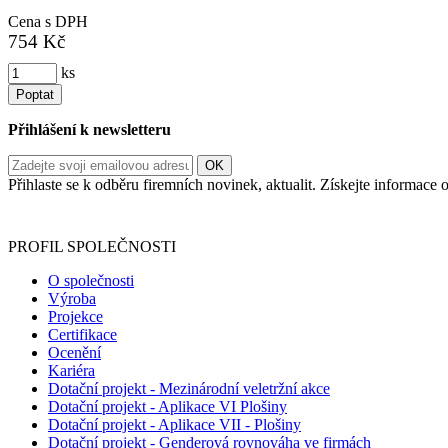
Cena s DPH
754 Kč
ks
Poptat
Přihlášení k newsletteru
Přihlaste se k odběru firemních novinek, aktualit. Získejte informac
Informace o zpracování vašich osobních údajů, které jste do r
PROFIL SPOLEČNOSTI
O společnosti
Výroba
Projekce
Certifikace
Ocenění
Kariéra
Dotační projekt - Mezinárodní veletržní akce
Dotační projekt - Aplikace VI Plošiny
Dotační projekt - Aplikace VII - Plošiny
Dotační projekt - Genderová rovnováha ve firmách