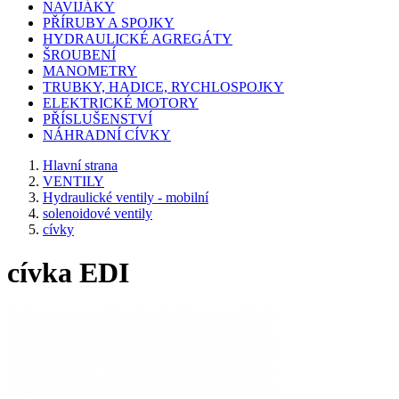
NAVIJÁKY
PŘÍRUBY A SPOJKY
HYDRAULICKÉ AGREGÁTY
ŠROUBENÍ
MANOMETRY
TRUBKY, HADICE, RYCHLOSPOJKY
ELEKTRICKÉ MOTORY
PŘÍSLUŠENSTVÍ
NÁHRADNÍ CÍVKY
Hlavní strana
VENTILY
Hydraulické ventily - mobilní
solenoidové ventily
cívky
cívka EDI