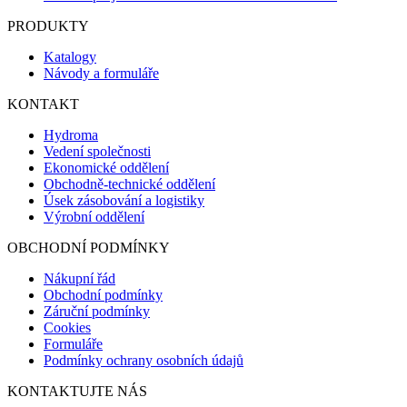
PRODUKTY
Katalogy
Návody a formuláře
KONTAKT
Hydroma
Vedení společnosti
Ekonomické oddělení
Obchodně-technické oddělení
Úsek zásobování a logistiky
Výrobní oddělení
OBCHODNÍ PODMÍNKY
Nákupní řád
Obchodní podmínky
Záruční podmínky
Cookies
Formuláře
Podmínky ochrany osobních údajů
KONTAKTUJTE NÁS