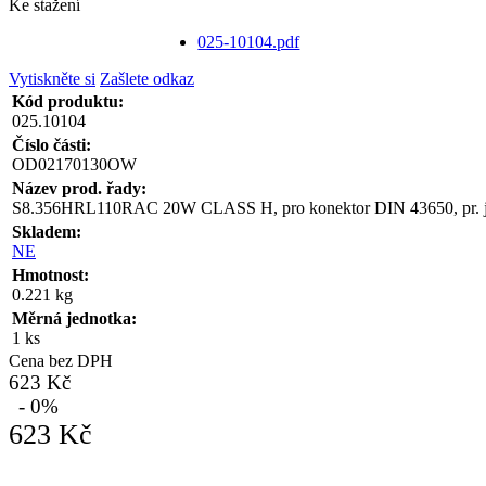
Ke stažení
025-10104.pdf
Vytiskněte si
Zašlete odkaz
Kód produktu:
025.10104
Číslo části:
OD02170130OW
Název prod. řady:
S8.356HRL110RAC 20W CLASS H, pro konektor DIN 43650, pr. jád
Skladem:
NE
Hmotnost:
0.221 kg
Měrná jednotka:
1 ks
Cena bez DPH
623 Kč
- 0%
623 Kč