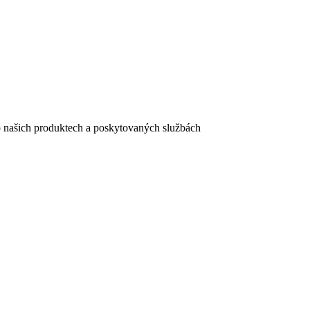
e o našich produktech a poskytovaných službách
egistračního formuláře vyplnili, naleznete
zde
.