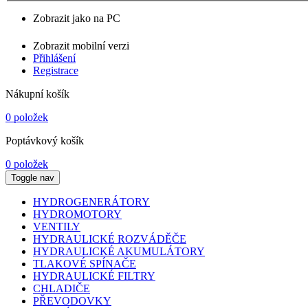
Zobrazit jako na PC
Zobrazit mobilní verzi
Přihlášení
Registrace
Nákupní košík
0 položek
Poptávkový košík
0 položek
Toggle nav
HYDROGENERÁTORY
HYDROMOTORY
VENTILY
HYDRAULICKÉ ROZVÁDĚČE
HYDRAULICKÉ AKUMULÁTORY
TLAKOVÉ SPÍNAČE
HYDRAULICKÉ FILTRY
CHLADIČE
PŘEVODOVKY