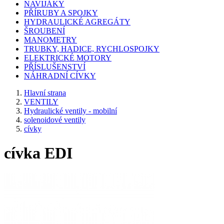
NAVIJÁKY
PŘÍRUBY A SPOJKY
HYDRAULICKÉ AGREGÁTY
ŠROUBENÍ
MANOMETRY
TRUBKY, HADICE, RYCHLOSPOJKY
ELEKTRICKÉ MOTORY
PŘÍSLUŠENSTVÍ
NÁHRADNÍ CÍVKY
Hlavní strana
VENTILY
Hydraulické ventily - mobilní
solenoidové ventily
cívky
cívka EDI