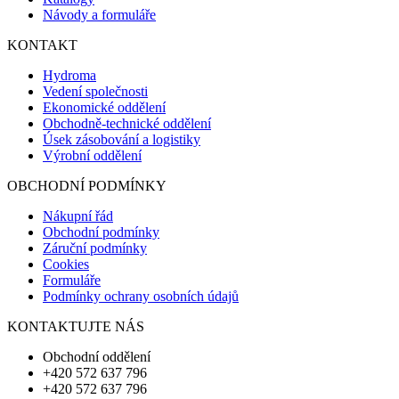
Návody a formuláře
KONTAKT
Hydroma
Vedení společnosti
Ekonomické oddělení
Obchodně-technické oddělení
Úsek zásobování a logistiky
Výrobní oddělení
OBCHODNÍ PODMÍNKY
Nákupní řád
Obchodní podmínky
Záruční podmínky
Cookies
Formuláře
Podmínky ochrany osobních údajů
KONTAKTUJTE NÁS
Obchodní oddělení
+420 572 637 796
+420 572 637 796