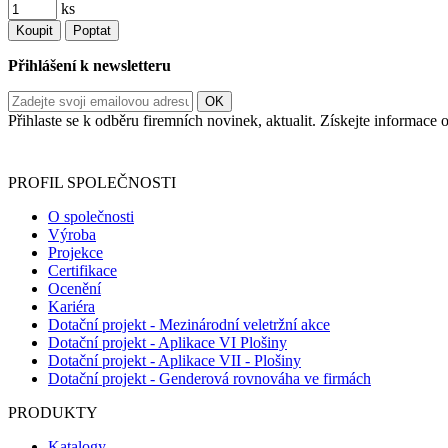
ks
Koupit
Poptat
Přihlášení k newsletteru
Přihlaste se k odběru firemních novinek, aktualit. Získejte informac
Informace o zpracování vašich osobních údajů, které jste do r
PROFIL SPOLEČNOSTI
O společnosti
Výroba
Projekce
Certifikace
Ocenění
Kariéra
Dotační projekt - Mezinárodní veletržní akce
Dotační projekt - Aplikace VI Plošiny
Dotační projekt - Aplikace VII - Plošiny
Dotační projekt - Genderová rovnováha ve firmách
PRODUKTY
Katalogy