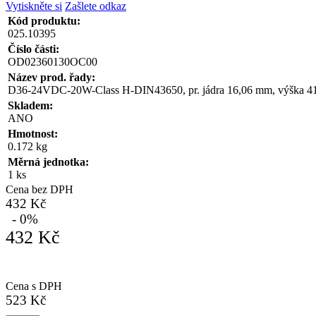
Vytiskněte si
Zašlete odkaz
Kód produktu:
025.10395
Číslo části:
OD02360130OC00
Název prod. řady:
D36-24VDC-20W-Class H-DIN43650, pr. jádra 16,06 mm, výška 4
Skladem:
ANO
Hmotnost:
0.172 kg
Měrná jednotka:
1 ks
Cena bez DPH
432 Kč
- 0%
432 Kč
Cena s DPH
523 Kč