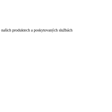
e o našich produktech a poskytovaných službách
egistračního formuláře vyplnili, naleznete
zde
.