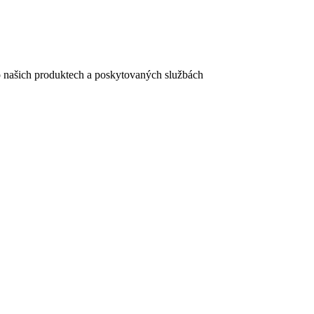
e o našich produktech a poskytovaných službách
egistračního formuláře vyplnili, naleznete
zde
.