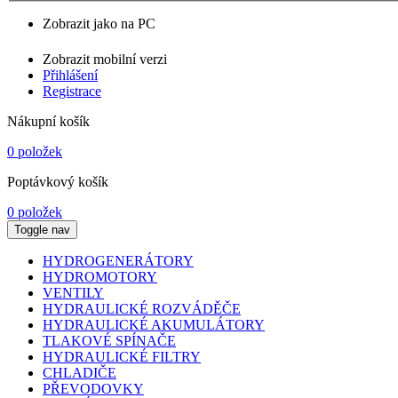
Zobrazit jako na PC
Zobrazit mobilní verzi
Přihlášení
Registrace
Nákupní košík
0 položek
Poptávkový košík
0 položek
Toggle nav
HYDROGENERÁTORY
HYDROMOTORY
VENTILY
HYDRAULICKÉ ROZVÁDĚČE
HYDRAULICKÉ AKUMULÁTORY
TLAKOVÉ SPÍNAČE
HYDRAULICKÉ FILTRY
CHLADIČE
PŘEVODOVKY