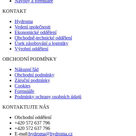
Návody a formuláře
KONTAKT
Hydroma
Vedení společnosti
Ekonomické oddělení
Obchodně-technické oddělení
Úsek zásobování a logistiky
Výrobní oddělení
OBCHODNÍ PODMÍNKY
Nákupní řád
Obchodní podmínky
Záruční podmínky
Cookies
Formuláře
Podmínky ochrany osobních údajů
KONTAKTUJTE NÁS
Obchodní oddělení
+420 572 637 796
+420 572 637 796
E-mail:
hydroma@hydroma.cz