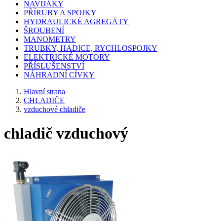
NAVIJÁKY
PŘÍRUBY A SPOJKY
HYDRAULICKÉ AGREGÁTY
ŠROUBENÍ
MANOMETRY
TRUBKY, HADICE, RYCHLOSPOJKY
ELEKTRICKÉ MOTORY
PŘÍSLUŠENSTVÍ
NÁHRADNÍ CÍVKY
Hlavní strana
CHLADIČE
vzduchové chladiče
chladič vzduchový