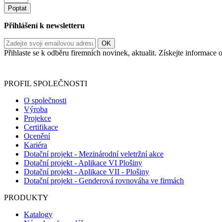
Poptat
Přihlášení k newsletteru
Přihlaste se k odběru firemních novinek, aktualit. Získejte informac
Informace o zpracování vašich osobních údajů, které jste do r
PROFIL SPOLEČNOSTI
O společnosti
Výroba
Projekce
Certifikace
Ocenění
Kariéra
Dotační projekt - Mezinárodní veletržní akce
Dotační projekt - Aplikace VI Plošiny
Dotační projekt - Aplikace VII - Plošiny
Dotační projekt - Genderová rovnováha ve firmách
PRODUKTY
Katalogy