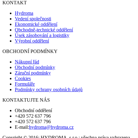
KONTAKT
Hydroma
Vedení společnosti
Ekonomické oddělení
Obchodně-technické oddělení
Úsek zásobování a logistiky
Výrobní oddělení
OBCHODNÍ PODMÍNKY
Nákupní řád
Obchodní podmínky
Záruční podmínky
Cookies
Formuláře
Podmínky ochrany osobních údajů
KONTAKTUJTE NÁS
Obchodní oddělení
+420 572 637 796
+420 572 637 796
E-mail:
hydroma@hydroma.cz
Copyright © 2016; HYDROMA, s.r.o.; všechna práva vyhrazena