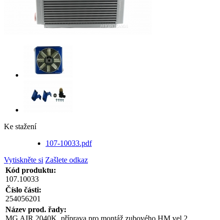
Ke stažení
107-10033.pdf
Vytiskněte si
Zašlete odkaz
Kód produktu:
107.10033
Číslo části:
254056201
Název prod. řady:
MG AIR 2040K, příprava pro montáž zubového HM vel.2