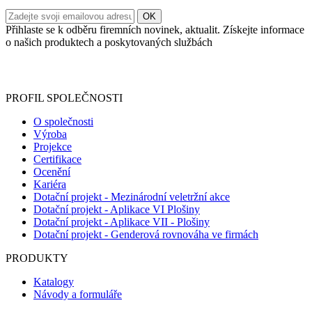
Přihlaste se k odběru firemních novinek, aktualit. Získejte informace
o našich produktech a poskytovaných službách
Informace o zpracování vašich osobních údajů, které jste do
registračního formuláře vyplnili, naleznete
zde
.
PROFIL SPOLEČNOSTI
O společnosti
Výroba
Projekce
Certifikace
Ocenění
Kariéra
Dotační projekt - Mezinárodní veletržní akce
Dotační projekt - Aplikace VI Plošiny
Dotační projekt - Aplikace VII - Plošiny
Dotační projekt - Genderová rovnováha ve firmách
PRODUKTY
Katalogy
Návody a formuláře