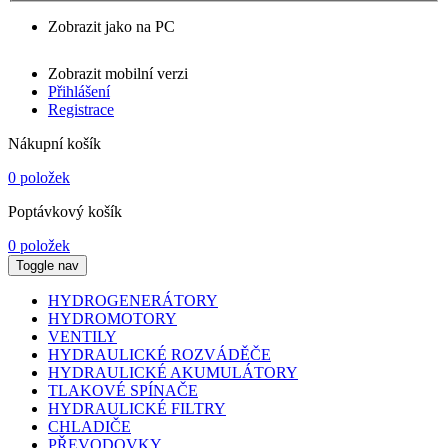
Zobrazit jako na PC
Zobrazit mobilní verzi
Přihlášení
Registrace
Nákupní košík
0 položek
Poptávkový košík
0 položek
Toggle nav
HYDROGENERÁTORY
HYDROMOTORY
VENTILY
HYDRAULICKÉ ROZVÁDĚČE
HYDRAULICKÉ AKUMULÁTORY
TLAKOVÉ SPÍNAČE
HYDRAULICKÉ FILTRY
CHLADIČE
PŘEVODOVKY