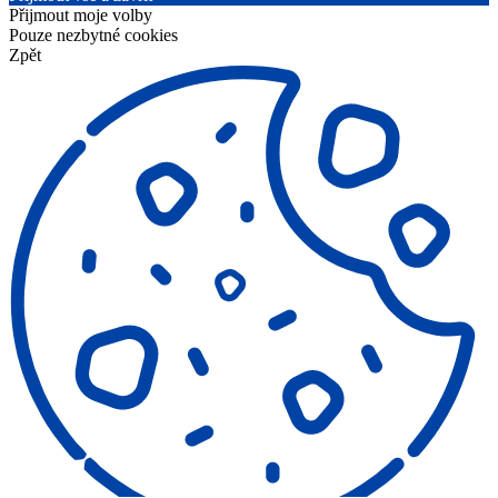
Přijmout moje volby
Pouze nezbytné cookies
Zpět