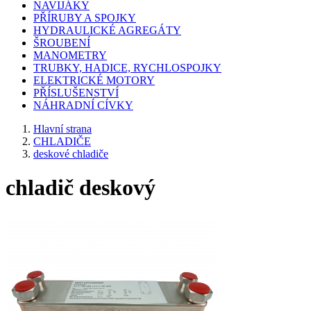
NAVIJÁKY
PŘÍRUBY A SPOJKY
HYDRAULICKÉ AGREGÁTY
ŠROUBENÍ
MANOMETRY
TRUBKY, HADICE, RYCHLOSPOJKY
ELEKTRICKÉ MOTORY
PŘÍSLUŠENSTVÍ
NÁHRADNÍ CÍVKY
Hlavní strana
CHLADIČE
deskové chladiče
chladič deskový