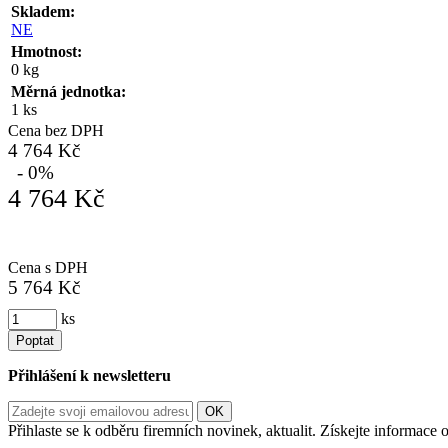
Skladem:
NE
Hmotnost:
0 kg
Měrná jednotka:
1 ks
Cena bez DPH
4 764 Kč
- 0%
4 764 Kč
Cena s DPH
5 764 Kč
ks
Poptat
Přihlášení k newsletteru
Přihlaste se k odběru firemních novinek, aktualit. Získejte informac