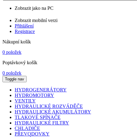
Zobrazit jako na PC
Zobrazit mobilní verzi
Přihlášení
Registrace
Nákupní košík
0 položek
Poptávkový košík
0 položek
Toggle nav
HYDROGENERÁTORY
HYDROMOTORY
VENTILY
HYDRAULICKÉ ROZVÁDĚČE
HYDRAULICKÉ AKUMULÁTORY
TLAKOVÉ SPÍNAČE
HYDRAULICKÉ FILTRY
CHLADIČE
PŘEVODOVKY