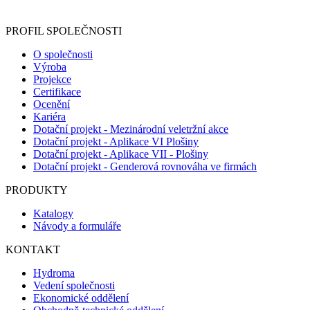
Informace o zpracování vašich osobních údajů, které jste do r
PROFIL SPOLEČNOSTI
O společnosti
Výroba
Projekce
Certifikace
Ocenění
Kariéra
Dotační projekt - Mezinárodní veletržní akce
Dotační projekt - Aplikace VI Plošiny
Dotační projekt - Aplikace VII - Plošiny
Dotační projekt - Genderová rovnováha ve firmách
PRODUKTY
Katalogy
Návody a formuláře
KONTAKT
Hydroma
Vedení společnosti
Ekonomické oddělení