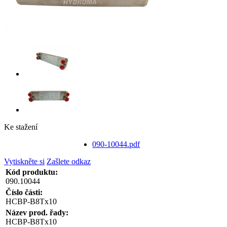
Ke stažení
090-10044.pdf
Vytiskněte si
Zašlete odkaz
Kód produktu:
090.10044
Číslo části:
HCBP-B8Tx10
Název prod. řady:
HCBP-B8Tx10