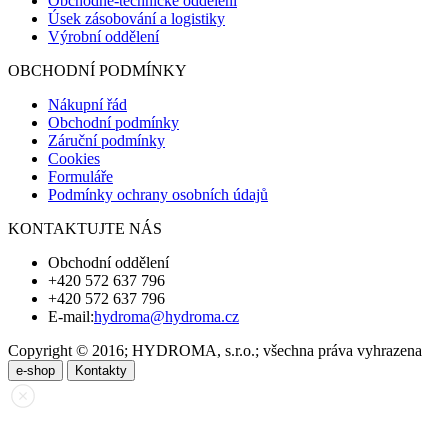
Obchodně-technické oddělení
Úsek zásobování a logistiky
Výrobní oddělení
OBCHODNÍ PODMÍNKY
Nákupní řád
Obchodní podmínky
Záruční podmínky
Cookies
Formuláře
Podmínky ochrany osobních údajů
KONTAKTUJTE NÁS
Obchodní oddělení
+420 572 637 796
+420 572 637 796
E-mail:
hydroma@hydroma.cz
Copyright © 2016; HYDROMA, s.r.o.; všechna práva vyhrazena
e-shop
Kontakty