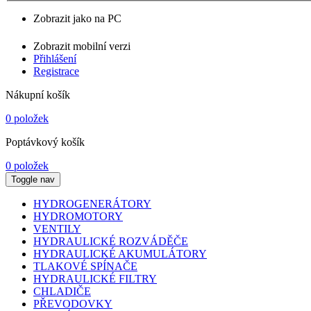
Zobrazit jako na PC
Zobrazit mobilní verzi
Přihlášení
Registrace
Nákupní košík
0 položek
Poptávkový košík
0 položek
Toggle nav
HYDROGENERÁTORY
HYDROMOTORY
VENTILY
HYDRAULICKÉ ROZVÁDĚČE
HYDRAULICKÉ AKUMULÁTORY
TLAKOVÉ SPÍNAČE
HYDRAULICKÉ FILTRY
CHLADIČE
PŘEVODOVKY