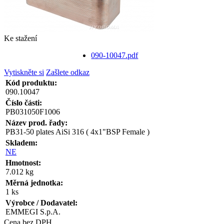
Ke stažení
090-10047.pdf
Vytiskněte si
Zašlete odkaz
Kód produktu:
090.10047
Číslo části:
PB031050F1006
Název prod. řady:
PB31-50 plates AiSi 316 ( 4x1"BSP Female )
Skladem:
NE
Hmotnost:
7.012 kg
Měrná jednotka:
1 ks
Výrobce / Dodavatel:
EMMEGI S.p.A.
Cena bez DPH