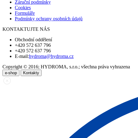
Záruční podmínky
Cookies
Formuláře
Podmínky ochrany osobních údajů
KONTAKTUJTE NÁS
Obchodní oddělení
+420 572 637 796
+420 572 637 796
E-mail:
hydroma@hydroma.cz
Copyright © 2016; HYDROMA, s.r.o.; všechna práva vyhrazena
e-shop
Kontakty