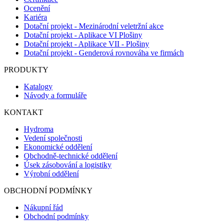
Ocenění
Kariéra
Dotační projekt - Mezinárodní veletržní akce
Dotační projekt - Aplikace VI Plošiny
Dotační projekt - Aplikace VII - Plošiny
Dotační projekt - Genderová rovnováha ve firmách
PRODUKTY
Katalogy
Návody a formuláře
KONTAKT
Hydroma
Vedení společnosti
Ekonomické oddělení
Obchodně-technické oddělení
Úsek zásobování a logistiky
Výrobní oddělení
OBCHODNÍ PODMÍNKY
Nákupní řád
Obchodní podmínky