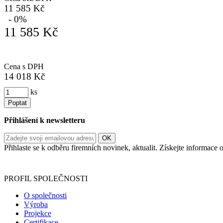
11 585 Kč
- 0%
11 585 Kč
Cena s DPH
14 018 Kč
ks
Poptat
Přihlášení k newsletteru
Přihlaste se k odběru firemních novinek, aktualit. Získejte informac
Informace o zpracování vašich osobních údajů, které jste do r
PROFIL SPOLEČNOSTI
O společnosti
Výroba
Projekce
Certifikace