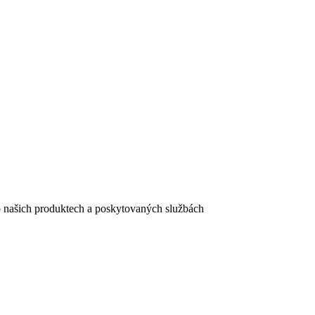
e o našich produktech a poskytovaných službách
egistračního formuláře vyplnili, naleznete
zde
.