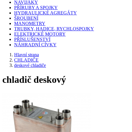
NAVIJÁKY
PŘÍRUBY A SPOJKY
HYDRAULICKÉ AGREGÁTY
ŠROUBENÍ
MANOMETRY
TRUBKY, HADICE, RYCHLOSPOJKY
ELEKTRICKÉ MOTORY
PŘÍSLUŠENSTVÍ
NÁHRADNÍ CÍVKY
Hlavní strana
CHLADIČE
deskové chladiče
chladič deskový