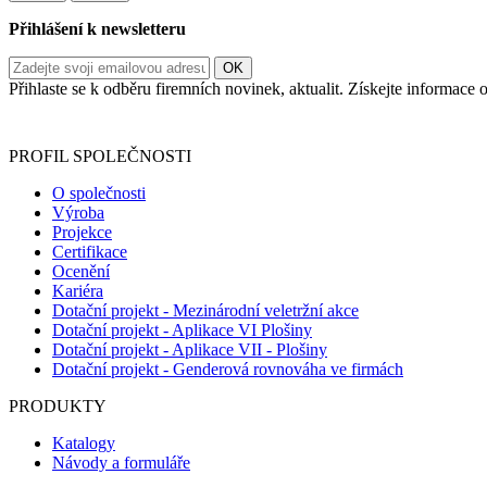
Přihlášení k newsletteru
Přihlaste se k odběru firemních novinek, aktualit. Získejte informac
Informace o zpracování vašich osobních údajů, které jste do r
PROFIL SPOLEČNOSTI
O společnosti
Výroba
Projekce
Certifikace
Ocenění
Kariéra
Dotační projekt - Mezinárodní veletržní akce
Dotační projekt - Aplikace VI Plošiny
Dotační projekt - Aplikace VII - Plošiny
Dotační projekt - Genderová rovnováha ve firmách
PRODUKTY
Katalogy
Návody a formuláře