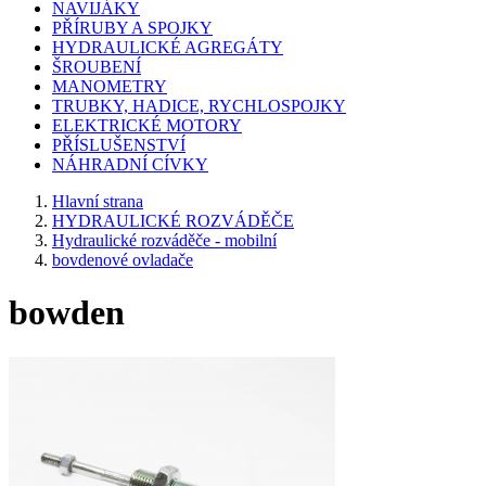
NAVIJÁKY
PŘÍRUBY A SPOJKY
HYDRAULICKÉ AGREGÁTY
ŠROUBENÍ
MANOMETRY
TRUBKY, HADICE, RYCHLOSPOJKY
ELEKTRICKÉ MOTORY
PŘÍSLUŠENSTVÍ
NÁHRADNÍ CÍVKY
Hlavní strana
HYDRAULICKÉ ROZVÁDĚČE
Hydraulické rozváděče - mobilní
bovdenové ovladače
bowden