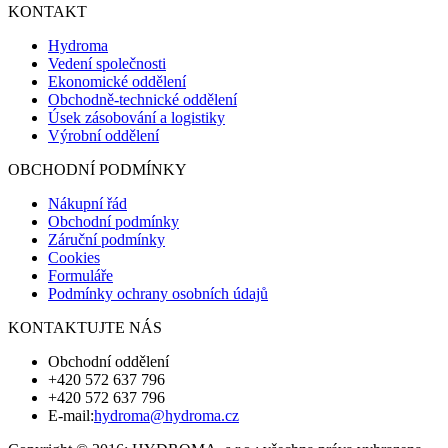
KONTAKT
Hydroma
Vedení společnosti
Ekonomické oddělení
Obchodně-technické oddělení
Úsek zásobování a logistiky
Výrobní oddělení
OBCHODNÍ PODMÍNKY
Nákupní řád
Obchodní podmínky
Záruční podmínky
Cookies
Formuláře
Podmínky ochrany osobních údajů
KONTAKTUJTE NÁS
Obchodní oddělení
+420 572 637 796
+420 572 637 796
E-mail:
hydroma@hydroma.cz