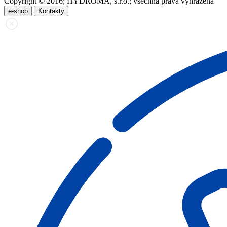
Copyright © 2016; HYDROMA, s.r.o.; všechna práva vyhrazena
e-shop
Kontakty