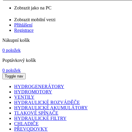
Zobrazit jako na PC
Zobrazit mobilní verzi
Přihlášení
Registrace
Nákupní košík
0 položek
Poptávkový košík
0 položek
Toggle nav
HYDROGENERÁTORY
HYDROMOTORY
VENTILY
HYDRAULICKÉ ROZVÁDĚČE
HYDRAULICKÉ AKUMULÁTORY
TLAKOVÉ SPÍNAČE
HYDRAULICKÉ FILTRY
CHLADIČE
PŘEVODOVKY