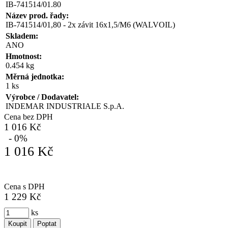
IB-741514/01.80
Název prod. řady:
IB-741514/01,80 - 2x závit 16x1,5/M6 (WALVOIL)
Skladem:
ANO
Hmotnost:
0.454 kg
Měrná jednotka:
1 ks
Výrobce / Dodavatel:
INDEMAR INDUSTRIALE S.p.A.
Cena bez DPH
1 016 Kč
- 0%
1 016 Kč
Cena s DPH
1 229 Kč
ks
Koupit
Poptat