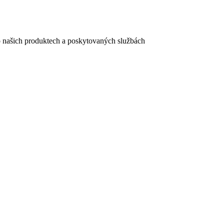
e o našich produktech a poskytovaných službách
egistračního formuláře vyplnili, naleznete
zde
.