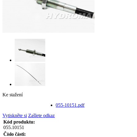
Ke stažení
055-10151.pdf
Vytiskněte si
Zašlete odkaz
Kód produktu:
055.10151
Číslo části: