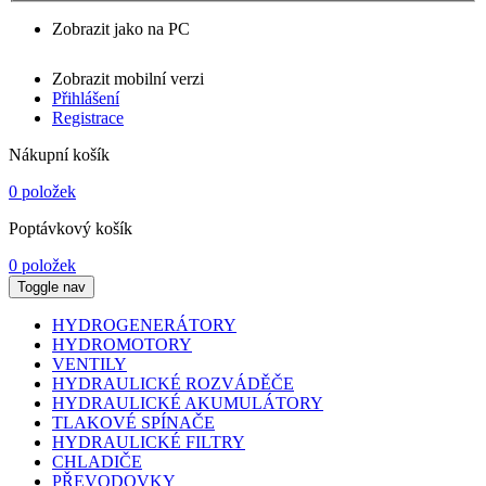
Zobrazit jako na PC
Zobrazit mobilní verzi
Přihlášení
Registrace
Nákupní košík
0 položek
Poptávkový košík
0 položek
Toggle nav
HYDROGENERÁTORY
HYDROMOTORY
VENTILY
HYDRAULICKÉ ROZVÁDĚČE
HYDRAULICKÉ AKUMULÁTORY
TLAKOVÉ SPÍNAČE
HYDRAULICKÉ FILTRY
CHLADIČE
PŘEVODOVKY