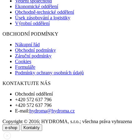
Vedení společnosti
Ekonomické oddělení
Obchodně-technické oddělení
Úsek zásobování a logistiky
Výrobní oddělení
OBCHODNÍ PODMÍNKY
Nákupní řád
Obchodní podmínky
Záruční podmínky
Cookies
Formuláře
Podmínky ochrany osobních údajů
KONTAKTUJTE NÁS
Obchodní oddělení
+420 572 637 796
+420 572 637 796
E-mail:
hydroma@hydroma.cz
Copyright © 2016; HYDROMA, s.r.o.; všechna práva vyhrazena
e-shop
Kontakty