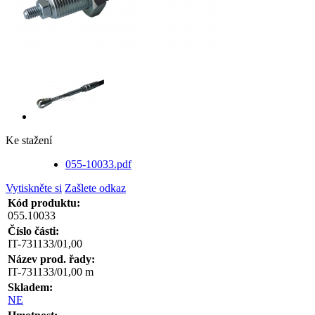
Ke stažení
055-10033.pdf
Vytiskněte si
Zašlete odkaz
Kód produktu:
055.10033
Číslo části:
IT-731133/01,00
Název prod. řady:
IT-731133/01,00 m
Skladem:
NE