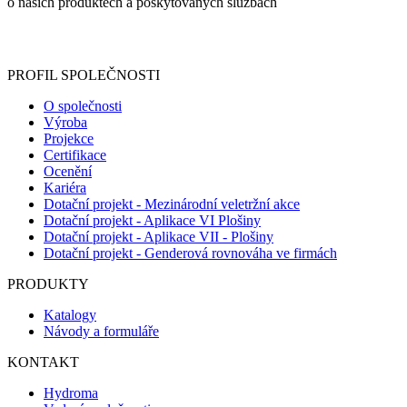
o našich produktech a poskytovaných službách
Informace o zpracování vašich osobních údajů, které jste do
registračního formuláře vyplnili, naleznete
zde
.
PROFIL SPOLEČNOSTI
O společnosti
Výroba
Projekce
Certifikace
Ocenění
Kariéra
Dotační projekt - Mezinárodní veletržní akce
Dotační projekt - Aplikace VI Plošiny
Dotační projekt - Aplikace VII - Plošiny
Dotační projekt - Genderová rovnováha ve firmách
PRODUKTY
Katalogy
Návody a formuláře
KONTAKT
Hydroma