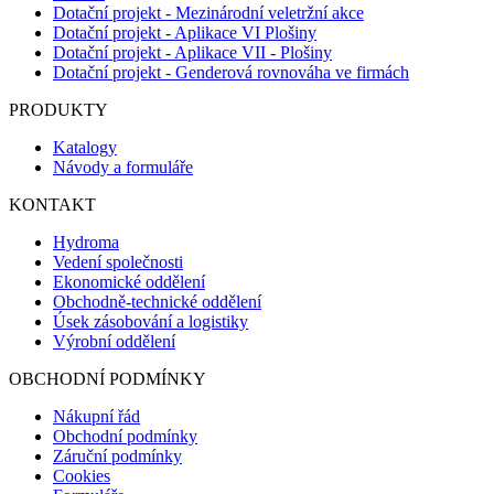
Dotační projekt - Mezinárodní veletržní akce
Dotační projekt - Aplikace VI Plošiny
Dotační projekt - Aplikace VII - Plošiny
Dotační projekt - Genderová rovnováha ve firmách
PRODUKTY
Katalogy
Návody a formuláře
KONTAKT
Hydroma
Vedení společnosti
Ekonomické oddělení
Obchodně-technické oddělení
Úsek zásobování a logistiky
Výrobní oddělení
OBCHODNÍ PODMÍNKY
Nákupní řád
Obchodní podmínky
Záruční podmínky
Cookies