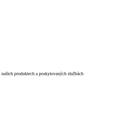
e o našich produktech a poskytovaných službách
egistračního formuláře vyplnili, naleznete
zde
.