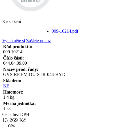
Ke stažení
009-10214.pdf
Vytiskněte si
Zašlete odkaz
Kód produktu:
009.10214
Číslo části:
044.04.09.00
Název prod. řady:
GVS-RF-PM-DU-STR-044-HYD
Skladem:
NE
Hmotnost:
1.4 kg
Měrná jednotka:
1 ks
Cena bez DPH
13 269 Kč
- 0%