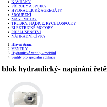
NAVIJÁKY
PŘÍRUBY A SPOJKY
HYDRAULICKÉ AGREGÁTY
ŠROUBENÍ
MANOMETRY
TRUBKY, HADICE, RYCHLOSPOJKY
ELEKTRICKÉ MOTORY
PŘÍSLUŠENSTVÍ
NÁHRADNÍ CÍVKY
Hlavní strana
VENTILY
Hydraulické ventily - mobilní
ventily pro speciální aplikace
blok hydraulický- napínání řet