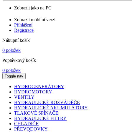
Zobrazit jako na PC
Zobrazit mobilní verzi
Přihlášení
Registrace
Nákupní košík
0 položek
Poptávkový košík
0 položek
Toggle nav
HYDROGENERÁTORY
HYDROMOTORY
VENTILY
HYDRAULICKÉ ROZVÁDĚČE
HYDRAULICKÉ AKUMULÁTORY
TLAKOVÉ SPÍNAČE
HYDRAULICKÉ FILTRY
CHLADIČE
PŘEVODOVKY