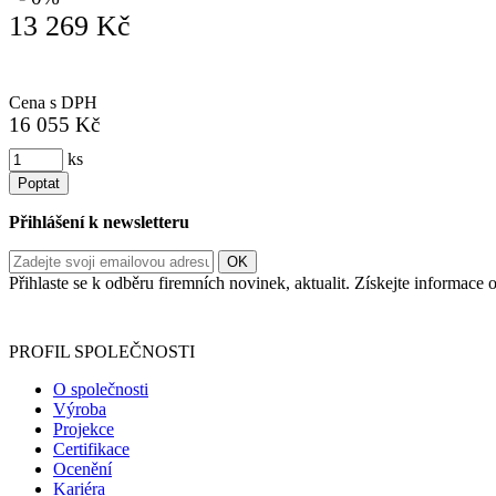
13 269 Kč
Cena s DPH
16 055 Kč
ks
Poptat
Přihlášení k newsletteru
Přihlaste se k odběru firemních novinek, aktualit. Získejte informac
Informace o zpracování vašich osobních údajů, které jste do r
PROFIL SPOLEČNOSTI
O společnosti
Výroba
Projekce
Certifikace
Ocenění
Kariéra