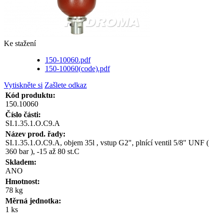
Ke stažení
150-10060.pdf
150-10060(code).pdf
Vytiskněte si
Zašlete odkaz
Kód produktu:
150.10060
Číslo části:
SI.1.35.1.O.C9.A
Název prod. řady:
SI.1.35.1.O.C9.A, objem 35l , vstup G2", plnící ventil 5/8" UNF (
360 bar ), -15 až 80 st.C
Skladem:
ANO
Hmotnost:
78 kg
Měrná jednotka:
1 ks