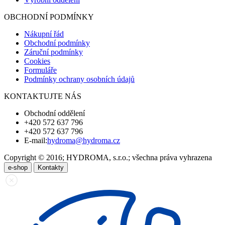
OBCHODNÍ PODMÍNKY
Nákupní řád
Obchodní podmínky
Záruční podmínky
Cookies
Formuláře
Podmínky ochrany osobních údajů
KONTAKTUJTE NÁS
Obchodní oddělení
+420 572 637 796
+420 572 637 796
E-mail:
hydroma@hydroma.cz
Copyright © 2016; HYDROMA, s.r.o.; všechna práva vyhrazena
e-shop
Kontakty