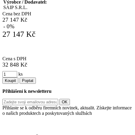
Výrobce / Dodavatel:
SAIP S.R.L.
Cena bez DPH
27 147 Kč
- 0%
27 147 Kč
Cena s DPH
32 848 Kč
ks
Koupit
Poptat
Přihlášení k newsletteru
Přihlaste se k odběru firemních novinek, aktualit. Získejte informace
o našich produktech a poskytovaných službách
Informace o zpracování vašich osobních údajů, které jste do
registračního formuláře vyplnili, naleznete
zde
.