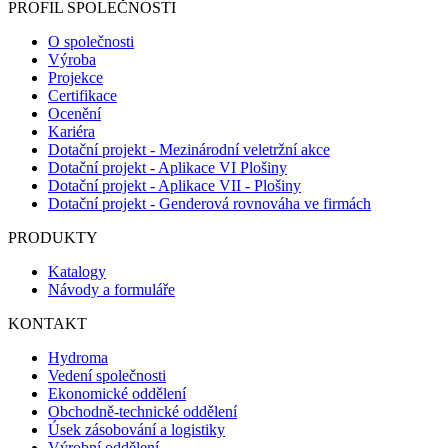
PROFIL SPOLEČNOSTI
O společnosti
Výroba
Projekce
Certifikace
Ocenění
Kariéra
Dotační projekt - Mezinárodní veletržní akce
Dotační projekt - Aplikace VI Plošiny
Dotační projekt - Aplikace VII - Plošiny
Dotační projekt - Genderová rovnováha ve firmách
PRODUKTY
Katalogy
Návody a formuláře
KONTAKT
Hydroma
Vedení společnosti
Ekonomické oddělení
Obchodně-technické oddělení
Úsek zásobování a logistiky
Výrobní oddělení