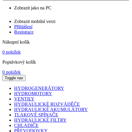
Zobrazit jako na PC
Zobrazit mobilní verzi
Přihlášení
Registrace
Nákupní košík
0 položek
Poptávkový košík
0 položek
Toggle nav
HYDROGENERÁTORY
HYDROMOTORY
VENTILY
HYDRAULICKÉ ROZVÁDĚČE
HYDRAULICKÉ AKUMULÁTORY
TLAKOVÉ SPÍNAČE
HYDRAULICKÉ FILTRY
CHLADIČE
PŘEVODOVKY