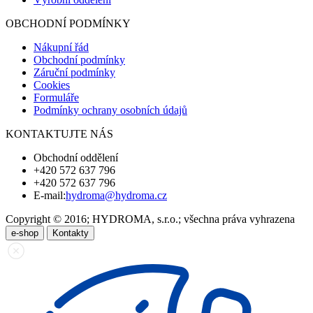
OBCHODNÍ PODMÍNKY
Nákupní řád
Obchodní podmínky
Záruční podmínky
Cookies
Formuláře
Podmínky ochrany osobních údajů
KONTAKTUJTE NÁS
Obchodní oddělení
+420 572 637 796
+420 572 637 796
E-mail:
hydroma@hydroma.cz
Copyright © 2016; HYDROMA, s.r.o.; všechna práva vyhrazena
e-shop
Kontakty