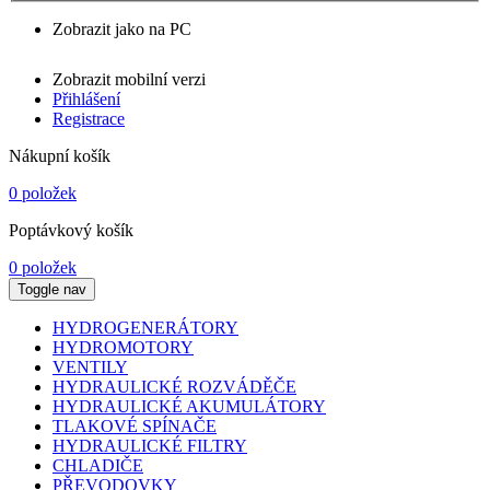
Zobrazit jako na PC
Zobrazit mobilní verzi
Přihlášení
Registrace
Nákupní košík
0 položek
Poptávkový košík
0 položek
Toggle nav
HYDROGENERÁTORY
HYDROMOTORY
VENTILY
HYDRAULICKÉ ROZVÁDĚČE
HYDRAULICKÉ AKUMULÁTORY
TLAKOVÉ SPÍNAČE
HYDRAULICKÉ FILTRY
CHLADIČE
PŘEVODOVKY