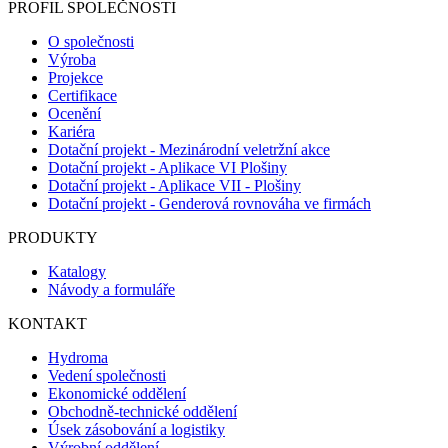
PROFIL SPOLEČNOSTI
O společnosti
Výroba
Projekce
Certifikace
Ocenění
Kariéra
Dotační projekt - Mezinárodní veletržní akce
Dotační projekt - Aplikace VI Plošiny
Dotační projekt - Aplikace VII - Plošiny
Dotační projekt - Genderová rovnováha ve firmách
PRODUKTY
Katalogy
Návody a formuláře
KONTAKT
Hydroma
Vedení společnosti
Ekonomické oddělení
Obchodně-technické oddělení
Úsek zásobování a logistiky
Výrobní oddělení