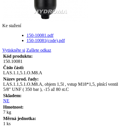
Ke stažení
150-10081.pdf
150-10081(code).pdf
Vytiskněte si
Zašlete odkaz
Kód produktu:
150.10081
Číslo části:
LAS.1.1,5.1.O.M8.A
Název prod. řady:
LAS.1.1,5.1.O.M8.A, objem 1,5l , vstup M18*1,5, plnící ventil
5/8" UNF ( 350 bar ), -15 až 80 st.C
Skladem:
NE
Hmotnost:
7 kg
Měrná jednotka:
1 ks