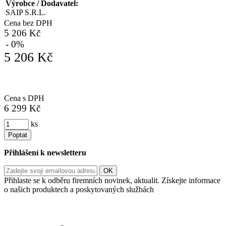
Výrobce / Dodavatel:
SAIP S.R.L.
Cena bez DPH
5 206 Kč
- 0%
5 206 Kč
Cena s DPH
6 299 Kč
ks
Poptat
Přihlášení k newsletteru
Přihlaste se k odběru firemních novinek, aktualit. Získejte informace
o našich produktech a poskytovaných službách
Informace o zpracování vašich osobních údajů, které jste do
registračního formuláře vyplnili, naleznete
zde
.