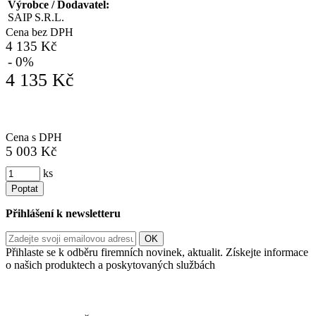
Výrobce / Dodavatel:
SAIP S.R.L.
Cena bez DPH
4 135 Kč
- 0%
4 135 Kč
Cena s DPH
5 003 Kč
ks
Poptat
Přihlášení k newsletteru
Přihlaste se k odběru firemních novinek, aktualit. Získejte informace
o našich produktech a poskytovaných službách
Informace o zpracování vašich osobních údajů, které jste do
registračního formuláře vyplnili, naleznete
zde
.