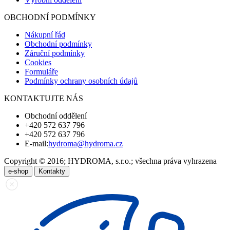
OBCHODNÍ PODMÍNKY
Nákupní řád
Obchodní podmínky
Záruční podmínky
Cookies
Formuláře
Podmínky ochrany osobních údajů
KONTAKTUJTE NÁS
Obchodní oddělení
+420 572 637 796
+420 572 637 796
E-mail:
hydroma@hydroma.cz
Copyright © 2016; HYDROMA, s.r.o.; všechna práva vyhrazena
e-shop
Kontakty