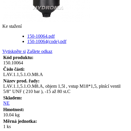
Ke stažení
150-10064.pdf
150-10064(code).pdf
Vytiskněte si
Zašlete odkaz
Kód produktu:
150.10064
Číslo části:
LAV.1.1,5.1.O.M8.A
Název prod. řady:
LAV.1.1,5.1.O.M8.A, objem 1,5l , vstup M18*1,5, plnící ventil
5/8" UNF ( 210 bar ), -15 až 80 st.C
Skladem:
NE
Hmotnost:
10.04 kg
Měrná jednotka:
1 ks