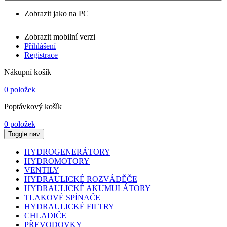
Zobrazit jako na PC
Zobrazit mobilní verzi
Přihlášení
Registrace
Nákupní košík
0 položek
Poptávkový košík
0 položek
Toggle nav
HYDROGENERÁTORY
HYDROMOTORY
VENTILY
HYDRAULICKÉ ROZVÁDĚČE
HYDRAULICKÉ AKUMULÁTORY
TLAKOVÉ SPÍNAČE
HYDRAULICKÉ FILTRY
CHLADIČE
PŘEVODOVKY