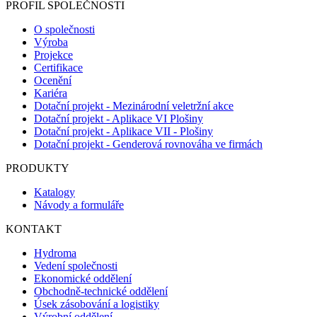
PROFIL SPOLEČNOSTI
O společnosti
Výroba
Projekce
Certifikace
Ocenění
Kariéra
Dotační projekt - Mezinárodní veletržní akce
Dotační projekt - Aplikace VI Plošiny
Dotační projekt - Aplikace VII - Plošiny
Dotační projekt - Genderová rovnováha ve firmách
PRODUKTY
Katalogy
Návody a formuláře
KONTAKT
Hydroma
Vedení společnosti
Ekonomické oddělení
Obchodně-technické oddělení
Úsek zásobování a logistiky
Výrobní oddělení