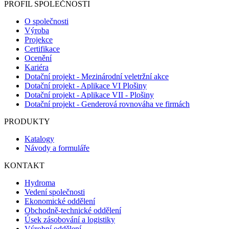
PROFIL SPOLEČNOSTI
O společnosti
Výroba
Projekce
Certifikace
Ocenění
Kariéra
Dotační projekt - Mezinárodní veletržní akce
Dotační projekt - Aplikace VI Plošiny
Dotační projekt - Aplikace VII - Plošiny
Dotační projekt - Genderová rovnováha ve firmách
PRODUKTY
Katalogy
Návody a formuláře
KONTAKT
Hydroma
Vedení společnosti
Ekonomické oddělení
Obchodně-technické oddělení
Úsek zásobování a logistiky
Výrobní oddělení