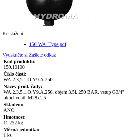
Ke stažení
150-WA_Type.pdf
Vytiskněte si
Zašlete odkaz
Kód produktu:
150.10100
Číslo části:
WA.2.3,5.1.O.Y9.A.250
Název prod. řady:
WA.2.3,5.1.O.Y9.A.250, objem 3,5l, 250 BAR, vstup G3/4",
plnící ventil M28x1,5
Skladem:
ANO
Hmotnost:
11.252 kg
Měrná jednotka:
1 ks