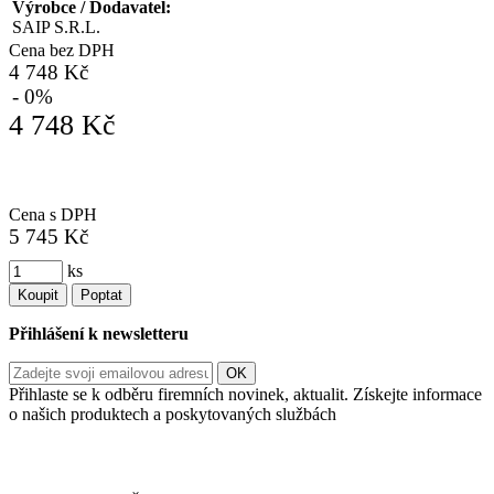
Výrobce / Dodavatel:
SAIP S.R.L.
Cena bez DPH
4 748 Kč
- 0%
4 748 Kč
Cena s DPH
5 745 Kč
ks
Koupit
Poptat
Přihlášení k newsletteru
Přihlaste se k odběru firemních novinek, aktualit. Získejte informace
o našich produktech a poskytovaných službách
Informace o zpracování vašich osobních údajů, které jste do
registračního formuláře vyplnili, naleznete
zde
.