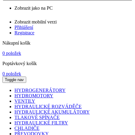
Zobrazit jako na PC
Zobrazit mobilní verzi
Přihlášení
Registrace
Nákupní košík
0 položek
Poptávkový košík
0 položek
Toggle nav
HYDROGENERÁTORY
HYDROMOTORY
VENTILY
HYDRAULICKÉ ROZVÁDĚČE
HYDRAULICKÉ AKUMULÁTORY
TLAKOVÉ SPÍNAČE
HYDRAULICKÉ FILTRY
CHLADIČE
PŘEVODOVKY