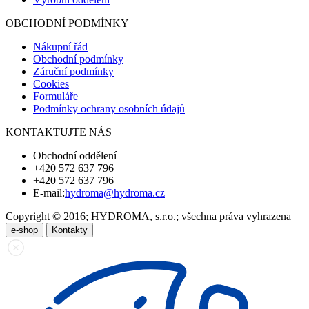
OBCHODNÍ PODMÍNKY
Nákupní řád
Obchodní podmínky
Záruční podmínky
Cookies
Formuláře
Podmínky ochrany osobních údajů
KONTAKTUJTE NÁS
Obchodní oddělení
+420 572 637 796
+420 572 637 796
E-mail:
hydroma@hydroma.cz
Copyright © 2016; HYDROMA, s.r.o.; všechna práva vyhrazena
e-shop
Kontakty