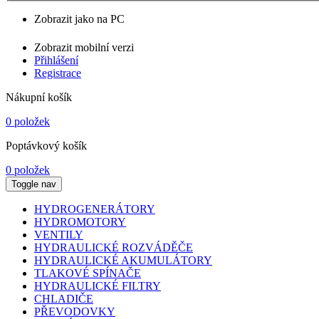
Zobrazit jako na PC
Zobrazit mobilní verzi
Přihlášení
Registrace
Nákupní košík
0 položek
Poptávkový košík
0 položek
Toggle nav
HYDROGENERÁTORY
HYDROMOTORY
VENTILY
HYDRAULICKÉ ROZVÁDĚČE
HYDRAULICKÉ AKUMULÁTORY
TLAKOVÉ SPÍNAČE
HYDRAULICKÉ FILTRY
CHLADIČE
PŘEVODOVKY