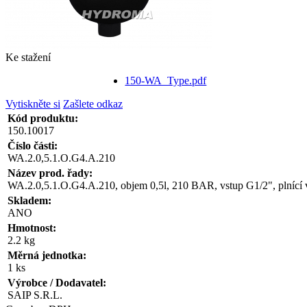
Ke stažení
150-WA_Type.pdf
Vytiskněte si
Zašlete odkaz
Kód produktu:
150.10017
Číslo části:
WA.2.0,5.1.O.G4.A.210
Název prod. řady:
WA.2.0,5.1.O.G4.A.210, objem 0,5l, 210 BAR, vstup G1/2", plnící 
Skladem:
ANO
Hmotnost:
2.2 kg
Měrná jednotka:
1 ks
Výrobce / Dodavatel:
SAIP S.R.L.