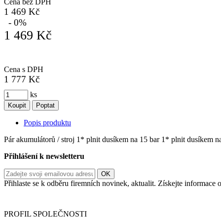
Cena bez DPH
1 469 Kč
- 0%
1 469 Kč
Cena s DPH
1 777 Kč
ks
Koupit
Poptat
Popis produktu
Pár akumulátorů / stroj 1* plnit dusíkem na 15 bar 1* plnit dusíkem n
Přihlášení k newsletteru
Přihlaste se k odběru firemních novinek, aktualit. Získejte informac
Informace o zpracování vašich osobních údajů, které jste do r
PROFIL SPOLEČNOSTI