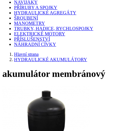
NAVIJÁKY
PŘÍRUBY A SPOJKY
HYDRAULICKÉ AGREGÁTY
ŠROUBENÍ
MANOMETRY
TRUBKY, HADICE, RYCHLOSPOJKY
ELEKTRICKÉ MOTORY
PŘÍSLUŠENSTVÍ
NÁHRADNÍ CÍVKY
Hlavní strana
HYDRAULICKÉ AKUMULÁTORY
akumulátor membránový