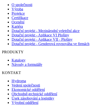
O společnosti
Výroba
Projekce
Certifikace
Ocenění
Kariéra
Dotační projekt - Mezinárodní veletržní akce
Dotační projekt - Aplikace VI Plošiny
Dotační projekt - Aplikace VII - Plošiny
Dotační projekt - Genderová rovnováha ve firmách
PRODUKTY
Katalogy
Návody a formuláře
KONTAKT
Hydroma
Vedení společnosti
Ekonomické oddělení
Obchodně-technické oddělení
Úsek zásobování a logistiky
Výrobní oddělení