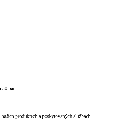
a 30 bar
e o našich produktech a poskytovaných službách
egistračního formuláře vyplnili, naleznete
zde
.