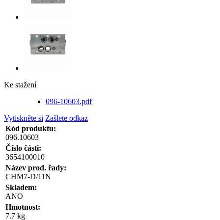
Ke stažení
096-10603.pdf
Vytiskněte si
Zašlete odkaz
Kód produktu:
096.10603
Číslo části:
3654100010
Název prod. řady:
CHM7-D/11N
Skladem:
ANO
Hmotnost:
7.7 kg