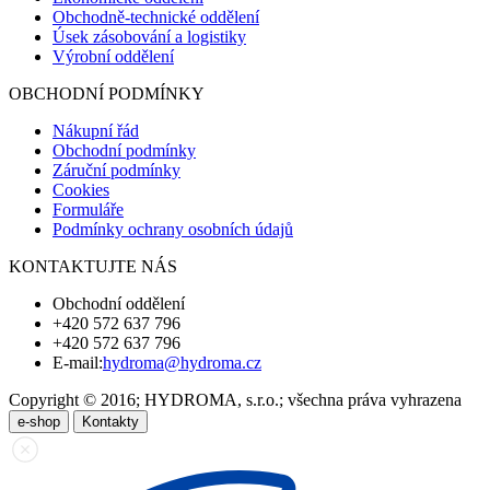
Obchodně-technické oddělení
Úsek zásobování a logistiky
Výrobní oddělení
OBCHODNÍ PODMÍNKY
Nákupní řád
Obchodní podmínky
Záruční podmínky
Cookies
Formuláře
Podmínky ochrany osobních údajů
KONTAKTUJTE NÁS
Obchodní oddělení
+420 572 637 796
+420 572 637 796
E-mail:
hydroma@hydroma.cz
Copyright © 2016; HYDROMA, s.r.o.; všechna práva vyhrazena
e-shop
Kontakty