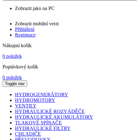
Zobrazit jako na PC
Zobrazit mobilní verzi
Přihlášení
Registrace
Nákupní košík
0 položek
Poptávkový košík
0 položek
Toggle nav
HYDROGENERÁTORY
HYDROMOTORY
VENTILY
HYDRAULICKÉ ROZVÁDĚČE
HYDRAULICKÉ AKUMULÁTORY
TLAKOVÉ SPÍNAČE
HYDRAULICKÉ FILTRY
CHLADIČE
PŘEVODOVKY