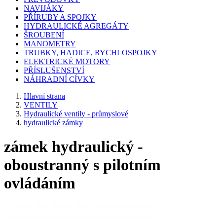
NAVIJÁKY
PŘÍRUBY A SPOJKY
HYDRAULICKÉ AGREGÁTY
ŠROUBENÍ
MANOMETRY
TRUBKY, HADICE, RYCHLOSPOJKY
ELEKTRICKÉ MOTORY
PŘÍSLUŠENSTVÍ
NÁHRADNÍ CÍVKY
Hlavní strana
VENTILY
Hydraulické ventily - průmyslové
hydraulické zámky
zámek hydraulický -
oboustranný s pilotním
ovládáním