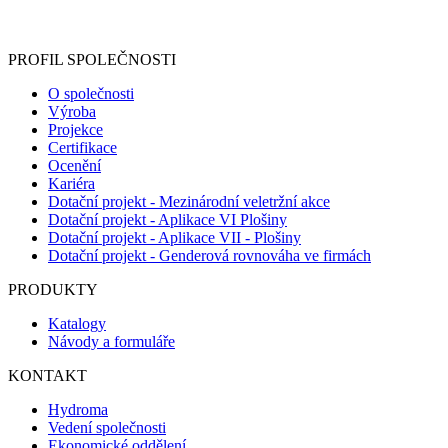
Informace o zpracování vašich osobních údajů, které jste do
registračního formuláře vyplnili, naleznete
zde
.
PROFIL SPOLEČNOSTI
O společnosti
Výroba
Projekce
Certifikace
Ocenění
Kariéra
Dotační projekt - Mezinárodní veletržní akce
Dotační projekt - Aplikace VI Plošiny
Dotační projekt - Aplikace VII - Plošiny
Dotační projekt - Genderová rovnováha ve firmách
PRODUKTY
Katalogy
Návody a formuláře
KONTAKT
Hydroma
Vedení společnosti
Ekonomické oddělení