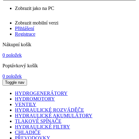
Zobrazit jako na PC
Zobrazit mobilní verzi
Přihlášení
Registrace
Nákupní košík
0 položek
Poptávkový košík
0 položek
Toggle nav
HYDROGENERÁTORY
HYDROMOTORY
VENTILY
HYDRAULICKÉ ROZVÁDĚČE
HYDRAULICKÉ AKUMULÁTORY
TLAKOVÉ SPÍNAČE
HYDRAULICKÉ FILTRY
CHLADIČE
PŘEVODOVKY