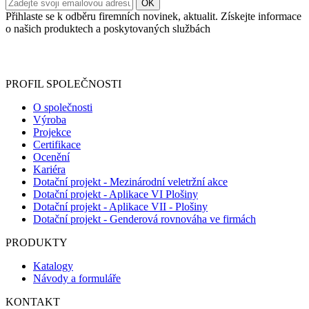
Přihlaste se k odběru firemních novinek, aktualit. Získejte informace
o našich produktech a poskytovaných službách
Informace o zpracování vašich osobních údajů, které jste do
registračního formuláře vyplnili, naleznete
zde
.
PROFIL SPOLEČNOSTI
O společnosti
Výroba
Projekce
Certifikace
Ocenění
Kariéra
Dotační projekt - Mezinárodní veletržní akce
Dotační projekt - Aplikace VI Plošiny
Dotační projekt - Aplikace VII - Plošiny
Dotační projekt - Genderová rovnováha ve firmách
PRODUKTY
Katalogy
Návody a formuláře
KONTAKT