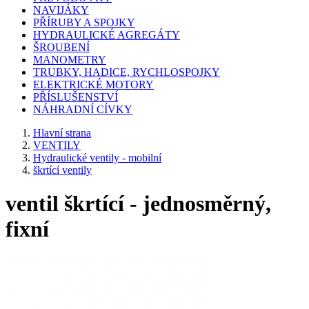
NAVIJÁKY
PŘÍRUBY A SPOJKY
HYDRAULICKÉ AGREGÁTY
ŠROUBENÍ
MANOMETRY
TRUBKY, HADICE, RYCHLOSPOJKY
ELEKTRICKÉ MOTORY
PŘÍSLUŠENSTVÍ
NÁHRADNÍ CÍVKY
Hlavní strana
VENTILY
Hydraulické ventily - mobilní
škrtící ventily
ventil škrtící - jednosměrný,
fixní