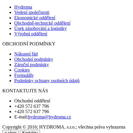
Hydroma
Vedení společnosti
Ekonomické oddělení
Obchodně-technické oddělení
Úsek zásobování a logistiky
Výrobní oddělení
OBCHODNÍ PODMÍNKY
Nákupní řád
Obchodní podmínky
Záruční podmínky
Cookies
Formuláře
Podmínky ochrany osobních údajů
KONTAKTUJTE NÁS
Obchodní oddělení
+420 572 637 796
+420 572 637 796
E-mail:
hydroma@hydroma.cz
Copyright © 2016; HYDROMA, s.r.o.; všechna práva vyhrazena
e-shop
Kontakty