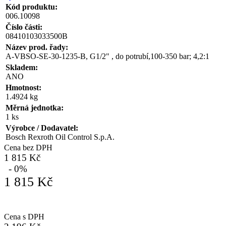
Kód produktu:
006.10098
Číslo části:
08410103033500B
Název prod. řady:
A-VBSO-SE-30-1235-B, G1/2" , do potrubí,100-350 bar; 4,2:1
Skladem:
ANO
Hmotnost:
1.4924 kg
Měrná jednotka:
1 ks
Výrobce / Dodavatel:
Bosch Rexroth Oil Control S.p.A.
Cena bez DPH
1 815 Kč
- 0%
1 815 Kč
Cena s DPH