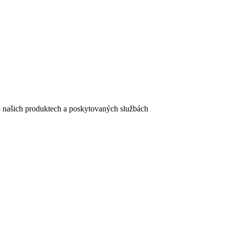
e o našich produktech a poskytovaných službách
egistračního formuláře vyplnili, naleznete
zde
.