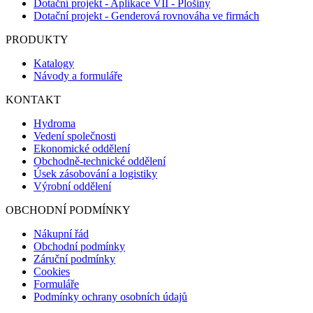
Dotační projekt - Aplikace VII - Plošiny
Dotační projekt - Genderová rovnováha ve firmách
PRODUKTY
Katalogy
Návody a formuláře
KONTAKT
Hydroma
Vedení společnosti
Ekonomické oddělení
Obchodně-technické oddělení
Úsek zásobování a logistiky
Výrobní oddělení
OBCHODNÍ PODMÍNKY
Nákupní řád
Obchodní podmínky
Záruční podmínky
Cookies
Formuláře
Podmínky ochrany osobních údajů