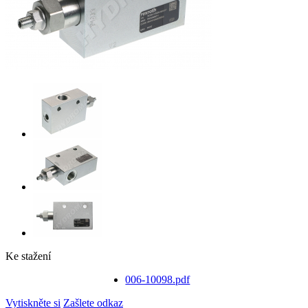
Ke stažení
006-10098.pdf
Vytiskněte si
Zašlete odkaz