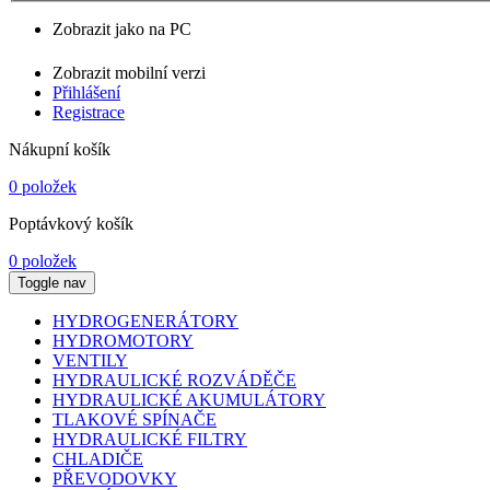
Zobrazit jako na PC
Zobrazit mobilní verzi
Přihlášení
Registrace
Nákupní košík
0 položek
Poptávkový košík
0 položek
Toggle nav
HYDROGENERÁTORY
HYDROMOTORY
VENTILY
HYDRAULICKÉ ROZVÁDĚČE
HYDRAULICKÉ AKUMULÁTORY
TLAKOVÉ SPÍNAČE
HYDRAULICKÉ FILTRY
CHLADIČE
PŘEVODOVKY