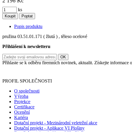
2 196 Kč
ks
Koupit
Poptat
Popis produktu
pružina 03.51.01.171 ( žlutá ) , těleso ocelové
Přihlášení k newsletteru
Přihlaste se k odběru firemních novinek, aktualit. Získejte informac
Informace o zpracování vašich osobních údajů, které jste do r
PROFIL SPOLEČNOSTI
O společnosti
Výroba
Projekce
Certifikace
Ocenění
Kariéra
Dotační projekt - Mezinárodní veletržní akce
Dotační projekt - Aplikace VI Plošiny