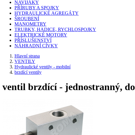
NAVIJÁKY
PŘÍRUBY A SPOJKY
HYDRAULICKÉ AGREGÁTY
ŠROUBENÍ
MANOMETRY
TRUBKY, HADICE, RYCHLOSPOJKY
ELEKTRICKÉ MOTORY
PŘÍSLUŠENSTVÍ
NÁHRADNÍ CÍVKY
Hlavní strana
VENTILY
Hydraulické ventily - mobilní
brzdící ventily
ventil brzdící - jednostranný, d