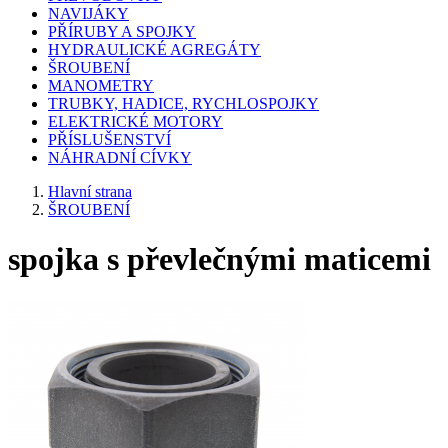
NAVIJÁKY
PŘÍRUBY A SPOJKY
HYDRAULICKÉ AGREGÁTY
ŠROUBENÍ
MANOMETRY
TRUBKY, HADICE, RYCHLOSPOJKY
ELEKTRICKÉ MOTORY
PŘÍSLUŠENSTVÍ
NÁHRADNÍ CÍVKY
Hlavní strana
ŠROUBENÍ
spojka s převlečnými maticemi