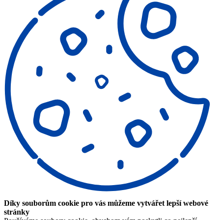
Díky souborům cookie pro vás můžeme vytvářet lepší webové
stránky