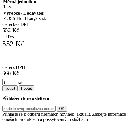
Měrná jednotka:
1 ks
Výrobce / Dodavatel:
VOSS Fluid Larga s.r.l.
Cena bez DPH
552 Kč
- 0%
552 Kč
Cena s DPH
668 Kč
ks
Koupit
Poptat
Přihlášení k newsletteru
Přihlaste se k odběru firemních novinek, aktualit. Získejte informace
o našich produktech a poskytovaných službách
Informace o zpracování vašich osobních údajů, které jste do