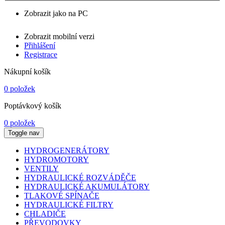
Zobrazit jako na PC
Zobrazit mobilní verzi
Přihlášení
Registrace
Nákupní košík
0 položek
Poptávkový košík
0 položek
Toggle nav
HYDROGENERÁTORY
HYDROMOTORY
VENTILY
HYDRAULICKÉ ROZVÁDĚČE
HYDRAULICKÉ AKUMULÁTORY
TLAKOVÉ SPÍNAČE
HYDRAULICKÉ FILTRY
CHLADIČE
PŘEVODOVKY