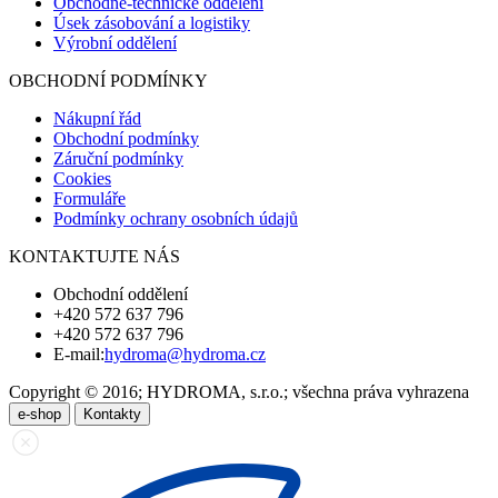
Obchodně-technické oddělení
Úsek zásobování a logistiky
Výrobní oddělení
OBCHODNÍ PODMÍNKY
Nákupní řád
Obchodní podmínky
Záruční podmínky
Cookies
Formuláře
Podmínky ochrany osobních údajů
KONTAKTUJTE NÁS
Obchodní oddělení
+420 572 637 796
+420 572 637 796
E-mail:
hydroma@hydroma.cz
Copyright © 2016; HYDROMA, s.r.o.; všechna práva vyhrazena
e-shop
Kontakty