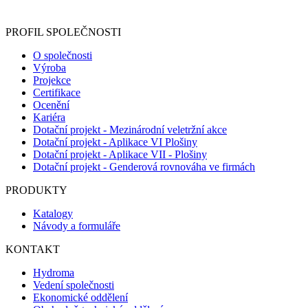
registračního formuláře vyplnili, naleznete
zde
.
PROFIL SPOLEČNOSTI
O společnosti
Výroba
Projekce
Certifikace
Ocenění
Kariéra
Dotační projekt - Mezinárodní veletržní akce
Dotační projekt - Aplikace VI Plošiny
Dotační projekt - Aplikace VII - Plošiny
Dotační projekt - Genderová rovnováha ve firmách
PRODUKTY
Katalogy
Návody a formuláře
KONTAKT
Hydroma
Vedení společnosti
Ekonomické oddělení