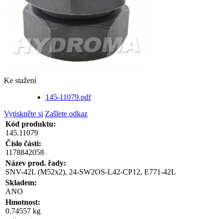
Ke stažení
145-11079.pdf
Vytiskněte si
Zašlete odkaz
Kód produktu:
145.11079
Číslo části:
1178842058
Název prod. řady:
SNV-42L (M52x2), 24-SW2OS-L42-CP12, E771-42L
Skladem:
ANO
Hmotnost:
0.74557 kg