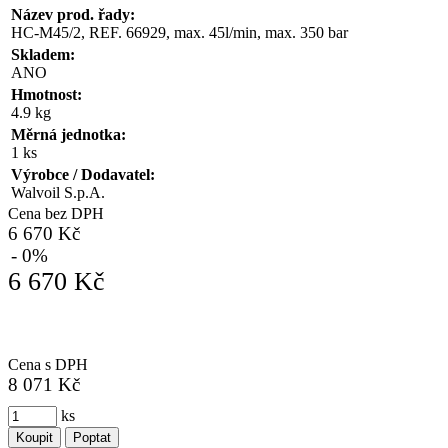
Název prod. řady:
HC-M45/2, REF. 66929, max. 45l/min, max. 350 bar
Skladem:
ANO
Hmotnost:
4.9 kg
Měrná jednotka:
1 ks
Výrobce / Dodavatel:
Walvoil S.p.A.
Cena bez DPH
6 670 Kč
- 0%
6 670 Kč
Cena s DPH
8 071 Kč
ks
Koupit
Poptat