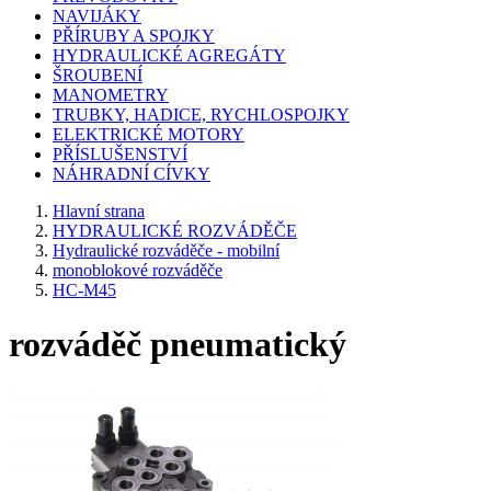
NAVIJÁKY
PŘÍRUBY A SPOJKY
HYDRAULICKÉ AGREGÁTY
ŠROUBENÍ
MANOMETRY
TRUBKY, HADICE, RYCHLOSPOJKY
ELEKTRICKÉ MOTORY
PŘÍSLUŠENSTVÍ
NÁHRADNÍ CÍVKY
Hlavní strana
HYDRAULICKÉ ROZVÁDĚČE
Hydraulické rozváděče - mobilní
monoblokové rozváděče
HC-M45
rozváděč pneumatický