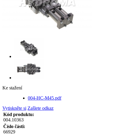
Ke stažení
004-HC-M45.pdf
Vytiskněte si
Zašlete odkaz
Kód produktu:
004.10363
Číslo části:
66929