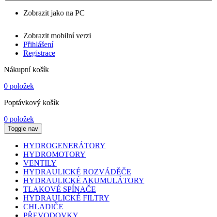
Zobrazit jako na PC
Zobrazit mobilní verzi
Přihlášení
Registrace
Nákupní košík
0 položek
Poptávkový košík
0 položek
Toggle nav
HYDROGENERÁTORY
HYDROMOTORY
VENTILY
HYDRAULICKÉ ROZVÁDĚČE
HYDRAULICKÉ AKUMULÁTORY
TLAKOVÉ SPÍNAČE
HYDRAULICKÉ FILTRY
CHLADIČE
PŘEVODOVKY