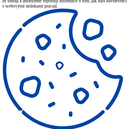
že sbírají a anonymně reportují informace o tom, jak naši návštěvníci
s webovými stránkami pracují.