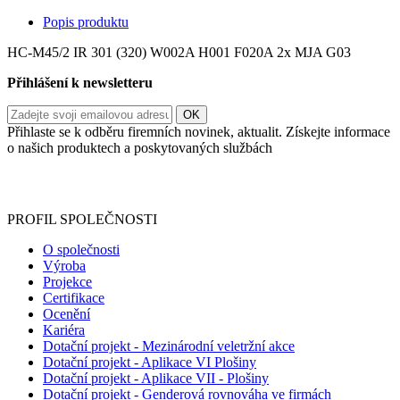
Popis produktu
HC-M45/2 IR 301 (320) W002A H001 F020A 2x MJA G03
Přihlášení k newsletteru
Přihlaste se k odběru firemních novinek, aktualit. Získejte informace
o našich produktech a poskytovaných službách
Informace o zpracování vašich osobních údajů, které jste do
registračního formuláře vyplnili, naleznete
zde
.
PROFIL SPOLEČNOSTI
O společnosti
Výroba
Projekce
Certifikace
Ocenění
Kariéra
Dotační projekt - Mezinárodní veletržní akce
Dotační projekt - Aplikace VI Plošiny
Dotační projekt - Aplikace VII - Plošiny
Dotační projekt - Genderová rovnováha ve firmách