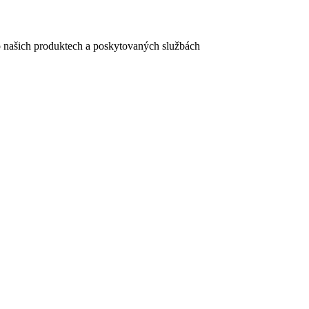
e o našich produktech a poskytovaných službách
egistračního formuláře vyplnili, naleznete
zde
.