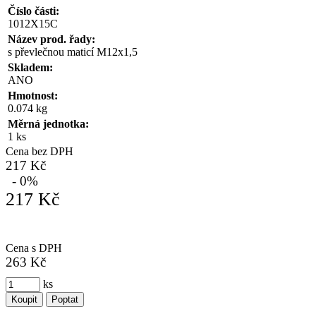
Číslo části:
1012X15C
Název prod. řady:
s převlečnou maticí M12x1,5
Skladem:
ANO
Hmotnost:
0.074 kg
Měrná jednotka:
1 ks
Cena bez DPH
217 Kč
- 0%
217 Kč
Cena s DPH
263 Kč
ks
Koupit
Poptat