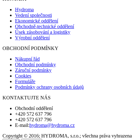
Hydroma
Vedení společnosti
Ekonomické oddělení
Obchodně-technické oddělení
Úsek zásobování a logistiky
Výrobní oddělení
OBCHODNÍ PODMÍNKY
Nákupní řád
Obchodní podmínky
Záruční podmínky
Cookies
Formuláře
Podmínky ochrany osobních údajů
KONTAKTUJTE NÁS
Obchodní oddělení
+420 572 637 796
+420 572 637 796
E-mail:
hydroma@hydroma.cz
Copyright © 2016; HYDROMA, s.r.o.; všechna práva vyhrazena