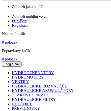
Zobrazit jako na PC
Zobrazit mobilní verzi
Přihlášení
Registrace
Nákupní košík
0 položek
Poptávkový košík
0 položek
Toggle nav
HYDROGENERÁTORY
HYDROMOTORY
VENTILY
HYDRAULICKÉ ROZVÁDĚČE
HYDRAULICKÉ AKUMULÁTORY
TLAKOVÉ SPÍNAČE
HYDRAULICKÉ FILTRY
CHLADIČE
PŘEVODOVKY