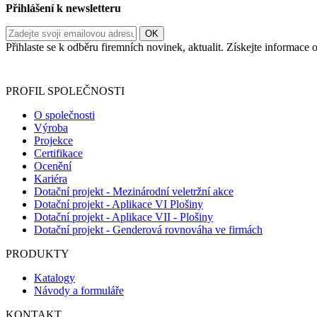
Přihlášení k newsletteru
Přihlaste se k odběru firemních novinek, aktualit. Získejte informac
Informace o zpracování vašich osobních údajů, které jste do r
PROFIL SPOLEČNOSTI
O společnosti
Výroba
Projekce
Certifikace
Ocenění
Kariéra
Dotační projekt - Mezinárodní veletržní akce
Dotační projekt - Aplikace VI Plošiny
Dotační projekt - Aplikace VII - Plošiny
Dotační projekt - Genderová rovnováha ve firmách
PRODUKTY
Katalogy
Návody a formuláře
KONTAKT