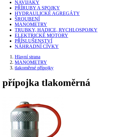
NAVIJÁKY
PŘÍRUBY A SPOJKY
HYDRAULICKÉ AGREGÁTY
ŠROUBENÍ
MANOMETRY
TRUBKY, HADICE, RYCHLOSPOJKY
ELEKTRICKÉ MOTORY
PŘÍSLUŠENSTVÍ
NÁHRADNÍ CÍVKY
Hlavní strana
MANOMETRY
tlakoměrné přípojky
přípojka tlakoměrná