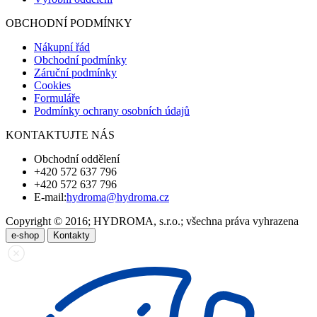
OBCHODNÍ PODMÍNKY
Nákupní řád
Obchodní podmínky
Záruční podmínky
Cookies
Formuláře
Podmínky ochrany osobních údajů
KONTAKTUJTE NÁS
Obchodní oddělení
+420 572 637 796
+420 572 637 796
E-mail:
hydroma@hydroma.cz
Copyright © 2016; HYDROMA, s.r.o.; všechna práva vyhrazena
e-shop
Kontakty