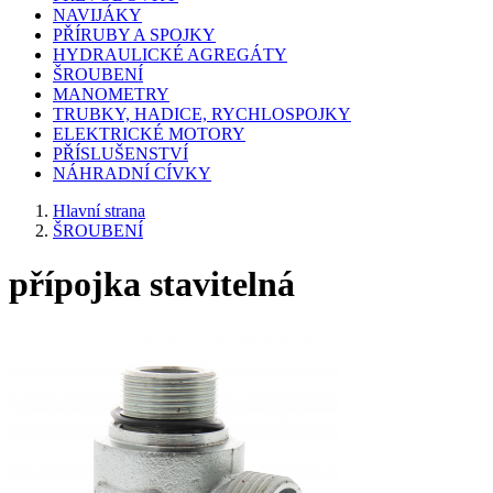
NAVIJÁKY
PŘÍRUBY A SPOJKY
HYDRAULICKÉ AGREGÁTY
ŠROUBENÍ
MANOMETRY
TRUBKY, HADICE, RYCHLOSPOJKY
ELEKTRICKÉ MOTORY
PŘÍSLUŠENSTVÍ
NÁHRADNÍ CÍVKY
Hlavní strana
ŠROUBENÍ
přípojka stavitelná