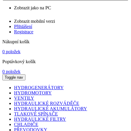
Zobrazit jako na PC
Zobrazit mobilní verzi
Přihlášení
Registrace
Nákupní košík
0 položek
Poptávkový košík
0 položek
Toggle nav
HYDROGENERÁTORY
HYDROMOTORY
VENTILY
HYDRAULICKÉ ROZVÁDĚČE
HYDRAULICKÉ AKUMULÁTORY
TLAKOVÉ SPÍNAČE
HYDRAULICKÉ FILTRY
CHLADIČE
PŘEVODOVKY