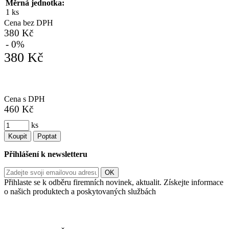
Měrná jednotka:
1 ks
Cena bez DPH
380 Kč
- 0%
380 Kč
Cena s DPH
460 Kč
ks
Koupit
Poptat
Přihlášení k newsletteru
Přihlaste se k odběru firemních novinek, aktualit. Získejte informace
o našich produktech a poskytovaných službách
Informace o zpracování vašich osobních údajů, které jste do
registračního formuláře vyplnili, naleznete
zde
.