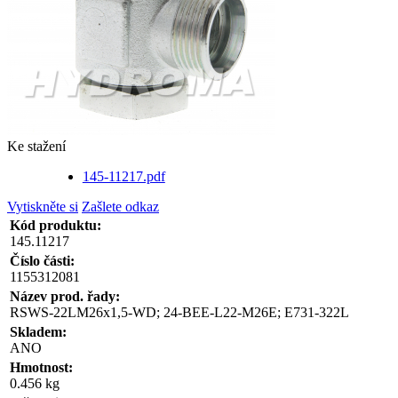
Ke stažení
145-11217.pdf
Vytiskněte si
Zašlete odkaz
Kód produktu:
145.11217
Číslo části:
1155312081
Název prod. řady:
RSWS-22LM26x1,5-WD; 24-BEE-L22-M26E; E731-322L
Skladem:
ANO
Hmotnost:
0.456 kg