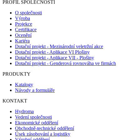
PROFIL SPOLEČNOSTI
O společnosti
Výroba
Projekce
Certifikace
Ocenění
Kariéra
Dotační projekt - Mezinárodní veletržní akce
Dotační projekt - Aplikace VI Plošiny
Dotační projekt - Aplikace VII - Plošiny
Dotační projekt - Genderová rovnováha ve firmách
PRODUKTY
Katalogy
Návody a formuláře
KONTAKT
Hydroma
Vedení společnosti
Ekonomické oddělení
Obchodně-technické oddělení
Úsek zásobování a logistiky
Výrobní oddělení