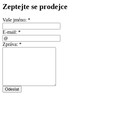
Zeptejte se prodejce
Vaše jméno:
*
E-mail:
*
Zpráva:
*