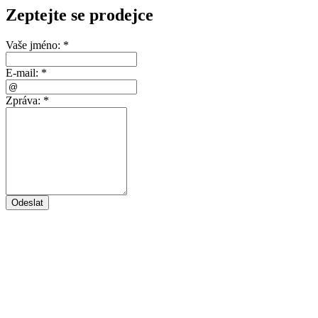
Zeptejte se prodejce
Vaše jméno:
*
E-mail:
*
Zpráva:
*