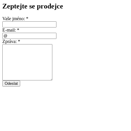
Zeptejte se prodejce
Vaše jméno:
*
E-mail:
*
Zpráva:
*