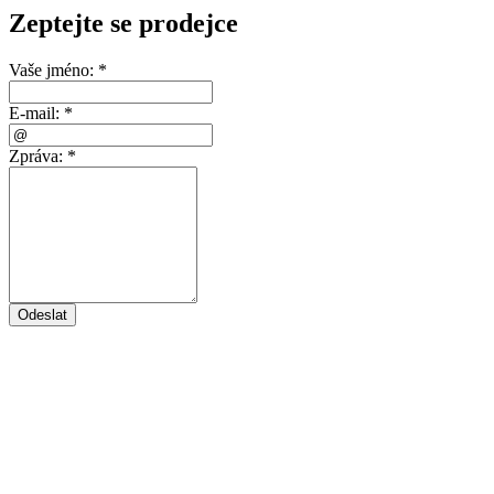
Zeptejte se prodejce
Vaše jméno:
*
E-mail:
*
Zpráva:
*